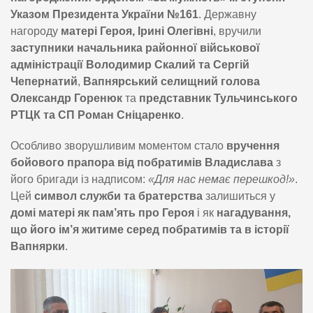
Указом Президента України №161
. Державну
нагороду
матері Героя, Ірині Олегівні
, вручили
заступники начальника районної військової
адміністрації Володимир Скалий та Сергій
Чепернатий
,
Вапнярський селищний голова
Олександр Горенюк
та
представник Тульчинського
РТЦК та СП Роман Сніцаренко
.
Особливо зворушливим моментом стало
вручення
бойового прапора від побратимів Владислава
з
його бригади із надписом:
«Для нас немає перешкод!»
.
Цей
символ служби та братерства
залишиться у
домі матері як пам’ять про Героя
і як
нагадування,
що його ім’я житиме серед побратимів та в історії
Вапнярки
.