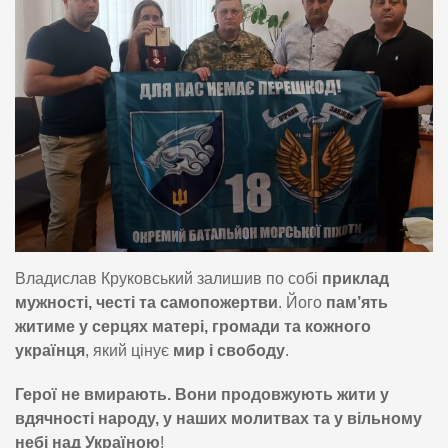
Владислав Круковський залишив по собі
приклад
мужності, честі та самопожертви
. Його
пам’ять
житиме у серцях матері, громади та кожного
українця
, який цінує
мир і свободу
.
Герої не вмирають. Вони продовжують жити у
вдячності народу, у наших молитвах та у вільному
небі над Україною
!