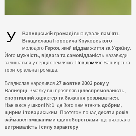
У
Вапнярській громаді
вшанували
пам’ять
Владислава Ігоровича Круковського
—
молодого
Героя
, який
віддав життя за Україну
.
Його
мужність, відвага та самовідданість
назавжди
залишаться у серцях земляків.
Повідомляє
Вапнярська
територіальна громада.
Владислав народився
27 жовтня 2003 року у
Вапнярці
. Змалку він проявляв
цілеспрямованість,
спортивний характер та бажання розвиватися
.
Навчався у
школі №1
, де його пам’ятають
добрим,
щирим і товариським
. Протягом понад
десяти років
займався змішаними єдиноборствами
, що виховало
витривалість і силу характеру
.