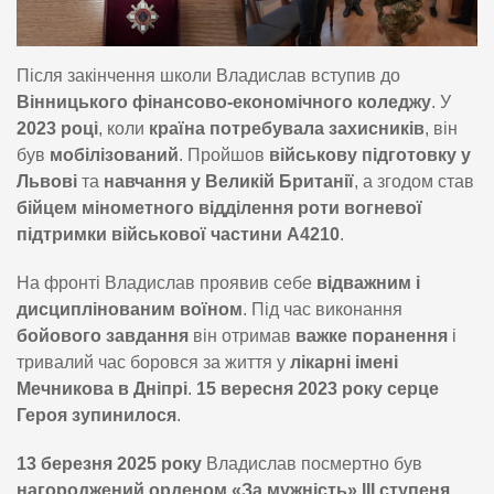
Після закінчення школи Владислав вступив до
Вінницького фінансово-економічного коледжу
. У
2023 році
, коли
країна потребувала захисників
, він
був
мобілізований
. Пройшов
військову підготовку у
Львові
та
навчання у Великій Британії
, а згодом став
бійцем мінометного відділення роти вогневої
підтримки військової частини А4210
.
На фронті Владислав проявив себе
відважним і
дисциплінованим воїном
. Під час виконання
бойового завдання
він отримав
важке поранення
і
тривалий час боровся за життя у
лікарні імені
Мечникова в Дніпрі
.
15 вересня 2023 року серце
Героя зупинилося
.
13 березня 2025 року
Владислав посмертно був
нагороджений орденом «За мужність» ІІІ ступеня