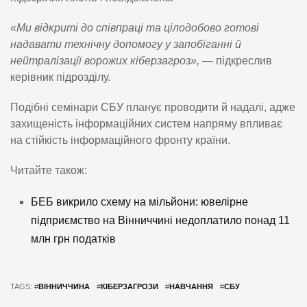
«Ми відкриті до співпраці та цілодобово готові
надавати технічну допомогу у запобіганні й
нейтралізації ворожих кіберзагроз»,
— підкреслив
керівник підрозділу.
Подібні семінари СБУ планує проводити й надалі, адже
захищеність інформаційних систем напряму впливає
на стійкість інформаційного фронту країни.
Читайте також:
БЕБ викрило схему на мільйони: ювелірне
підприємство на Вінниччині недоплатило понад 11
млн грн податків
TAGS: #
ВІННИЧЧИНА
#
КІБЕРЗАГРОЗИ
#
НАВЧАННЯ
#
СБУ