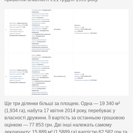
Ще три ділянки більші за площею. Одна — 19 340 м²
(1,934 га), набута 17 квітня 2014 року, перебуває у
власності дружини. Її вартість за останньою грошовою
оцінкою — 77 853 грн. Дві інші належать самому
декларанту: 15 889 м² (1,5889 га) вартістю 62 582 грн та