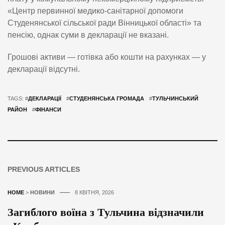
«Центр первинної медико-санітарної допомоги
Студенянської сільської ради Вінницької області» та
пенсію, однак суми в декларації не вказані.
Грошові активи — готівка або кошти на рахунках — у
декларації відсутні.
TAGS: #
ДЕКЛАРАЦІЇ
#
СТУДЕНЯНСЬКА ГРОМАДА
#
ТУЛЬЧИНСЬКИЙ
РАЙОН
#
ФІНАНСИ
PREVIOUS ARTICLES
HOME
>
НОВИНИ
8 КВІТНЯ, 2026
Загиблого воїна з Тульчина відзначили