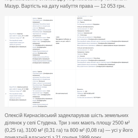
Мазур. Вартість на дату набуття права — 12 053 грн.
Олексій Кирнасівський задекларував шість земельних
ділянок у селі Студена. Три з них мають площу 2500 м²
(0,25 га), 3100 м² (0,31 га) та 800 м² (0,08 га) — усі у його
приватній власності з 21 грудня 1999 року.