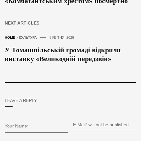
«Комбатантським хрестом» посмертно
NEXT ARTICLES
HOME
>
КУЛЬТУРА
8 КВІТНЯ, 2026
У Томашпільській громаді відкрили
виставку «Великодній передзвін»
LEAVE A REPLY