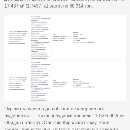
17 437 м² (1,7437 га) вартістю 68 914 грн.
Окремо зазначено два об’єкти незавершеного
будівництва — житлові будинки площею 110 м² і 80,9 м².
Обидва належать Олексію Кирнасівському. Вони
зведені повністю або частково з матеріалів за кошти