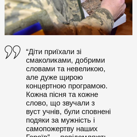
“Діти приїхали зі
смаколиками, добрими
словами та невеликою,
але дуже щирою
концертною програмою.
Кожна пісня та кожне
слово, що звучали з
вуст учнів, були сповнені
подяки за мужність і
самопожертву наших