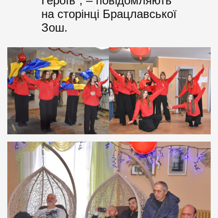
Героїв”, –
повідомляють
на сторінці Брацлавської
Зош.