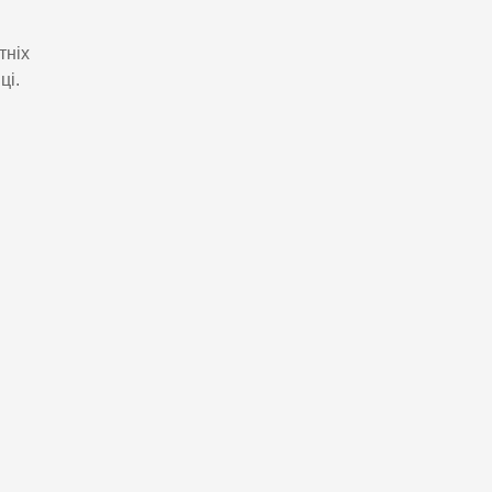
тніх
ці.