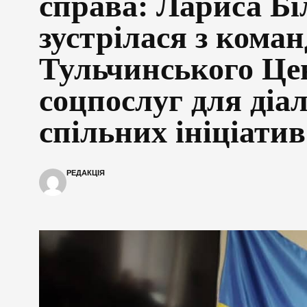
справа: Лариса Бі
зустрілася з кома
Тульчинського Це
соцпослуг для діал
спільних ініціатив
РЕДАКЦІЯ