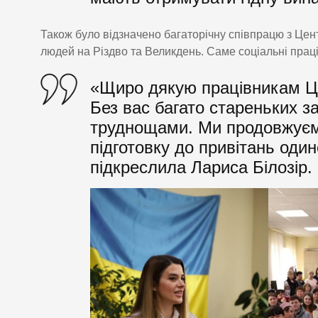
Також було відзначено багаторічну співпрацю з Центр
людей на Різдво та Великдень. Саме соціальні праці
«Щиро дякую працівникам Ц
Без вас багато стареньких з
труднощами. Ми продовжуєм
підготовку до привітань оди
підкреслила Лариса Білозір.