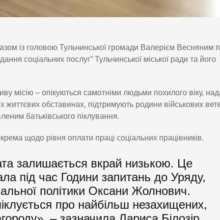
азом із головою Тульчинської громади Валерієм Весняним 
дання соціальних послуг” Тульчинської міської ради та його
ву місію – опікуються самотніми людьми похилого віку, на
их життєвих обставинах, підтримують родини військових вет
вленим батьківського піклування.
окрема щодо рівня оплати праці соціальних працівників.
ата залишається вкрай низькою. Це
ла під час Години запитань до Уряду,
іальної політики Оксани Жолнович.
піклується про найбільш незахищених,
городу», – зазначила Лариса Білозір.