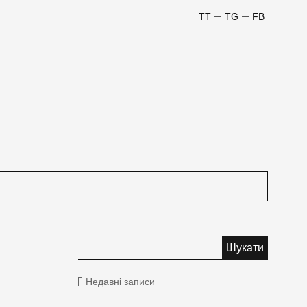
TT
TG
FB
Недавні записи