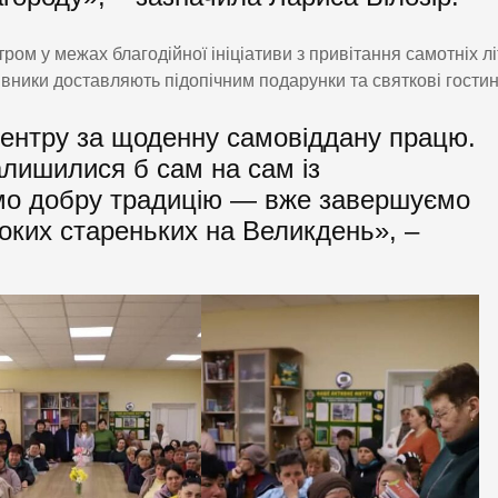
ом у межах благодійної ініціативи з привітання самотніх лі
вники доставляють підопічним подарунки та святкові гостин
ентру за щоденну самовіддану працю.
алишилися б сам на сам із
о добру традицію — вже завершуємо
ноких стареньких на Великдень», –