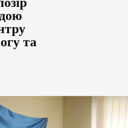
лозір
ндою
нтру
огу та