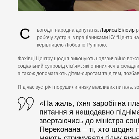
С
ьогодні народна депутатка
Лариса Білозір
р
робочу зустріч із працівниками КУ “Центр на
керівницею Любов’ю Рупіною.
Фахівці Центру щодня виконують надзвичайно важли
соціальний супровід сім’ям, які опинилися в складн
а також допомагають дітям-сиротам та дітям, позба
Під час зустрічі порушили низку важливих питань, з
«На жаль, їхня заробітна пл
питання я нещодавно підніма
звертаючись до міністра соц
Переконана – ті, хто щодня 
мають отримувати гідну вина