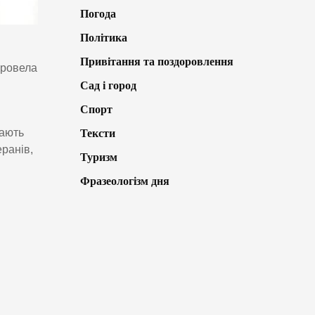
Погода
Політика
Привітання та поздоровлення
провела
Сад і город
Спорт
дають
Тексти
еранів,
Туризм
Фразеологізм дня