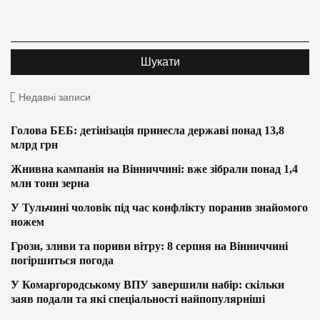
Недавні записи
Голова БЕБ: детінізація принесла державі понад 13,8
млрд грн
Жнивна кампанія на Вінниччині: вже зібрали понад 1,4
млн тонн зерна
У Тульчині чоловік під час конфлікту поранив знайомого
ножем
Грози, зливи та пориви вітру: 8 серпня на Вінниччині
погіршиться погода
У Комаргородському ВПУ завершили набір: скільки
заяв подали та які спеціальності найпопулярніші