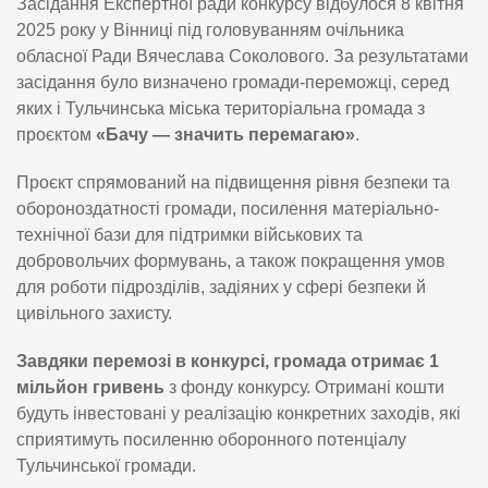
Засідання Експертної ради конкурсу відбулося 8 квітня
2025 року у Вінниці під головуванням очільника
обласної Ради Вячеслава Соколового. За результатами
засідання було визначено громади-переможці, серед
яких і Тульчинська міська територіальна громада з
проєктом
«Бачу — значить перемагаю»
.
Проєкт спрямований на підвищення рівня безпеки та
обороноздатності громади, посилення матеріально-
технічної бази для підтримки військових та
добровольчих формувань, а також покращення умов
для роботи підрозділів, задіяних у сфері безпеки й
цивільного захисту.
Завдяки перемозі в конкурсі, громада отримає 1
мільйон гривень
з фонду конкурсу. Отримані кошти
будуть інвестовані у реалізацію конкретних заходів, які
сприятимуть посиленню оборонного потенціалу
Тульчинської громади.