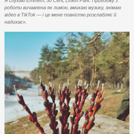
Я слухаю Eminem, 50 Cent, Linkin Park. Приходжу з
роботи вичавлена як лимон, вмикаю музику, знімаю
відео в TikTok — і це мене повністю розслабляє й
надихає».