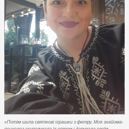
«Потім шила святкові іграшки з фетру. Моя знайома-
психолог скуповувала їх оптом і дарувала своїм