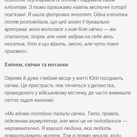
клієнтам. З тими іграшками навіть містичні історії
пов’язані. Я шила фетрових янголят. Одна клієнтка
потім розповідала, що цей ангел її буквально
врятував: вона молилася з ним біля свічки — він
спалахнув, згорів, але наче забрав на себе весь
негатив. Хто в що вірить, звісно, але чути таке
приємно».
Емінем, свічки та мотанки
Окреме й дуже глибоке місце у житті Юлії посідають
свічки. Ця пристрасть теж тягнеться з дитинства,
проведеного у військовому містечку, де часто вимикали
світло задля економії.
«Ми вдома постійно палили свічки. Тато, правда,
підключав акумулятор, але мені це не подобалося —
неромантично. Я взагалі людина, яка любить
романтизувати життя. Тож я прямо чекала, коли