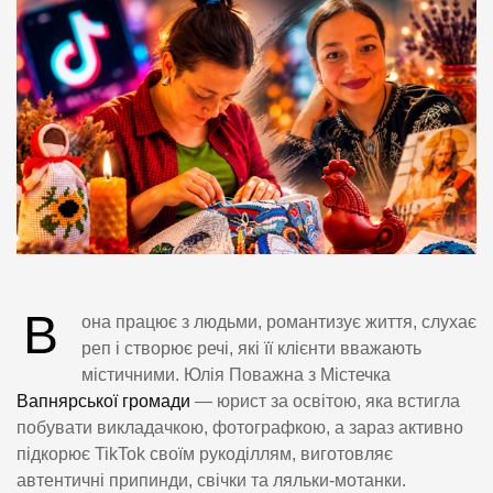
В
она працює з людьми, романтизує життя, слухає
реп і створює речі, які її клієнти вважають
містичними. Юлія Поважна з Містечка
Вапнярської громади
— юрист за освітою, яка встигла
побувати викладачкою, фотографкою, а зараз активно
підкорює TikTok своїм рукоділлям, виготовляє
автентичні припинди, свічки та ляльки-мотанки.