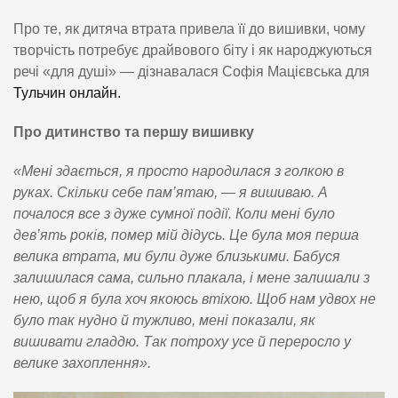
Про те, як дитяча втрата привела її до вишивки, чому
творчість потребує драйвового біту і як народжуються
речі «для душі» — дізнавалася Софія Мацієвська для
Тульчин онлайн.
Про дитинство та першу вишивку
«Мені здається, я просто народилася з голкою в
руках. Скільки себе пам’ятаю, — я вишиваю. А
почалося все з дуже сумної події. Коли мені було
дев’ять років, помер мій дідусь. Це була моя перша
велика втрата, ми були дуже близькими. Бабуся
залишилася сама, сильно плакала, і мене залишали з
нею, щоб я була хоч якоюсь втіхою. Щоб нам удвох не
було так нудно й тужливо, мені показали, як
вишивати гладдю. Так потроху усе й переросло у
велике захоплення».