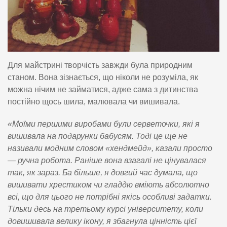
Для майстрині творчість завжди була природним
станом. Вона зізнається, що ніколи не розуміла, як
можна нічим не займатися, адже сама з дитинства
постійно щось шила, малювала чи вишивала.
«Моїми першими виробами були серветочки, які я
вишивала на подарунки бабусям. Тоді це ще не
називали модним словом «хендмейд», казали просто
— ручна робота. Раніше вона взагалі не цінувалася
так, як зараз. Ба більше, я довгий час думала, що
вишивати хрестиком чи гладдю вміють абсолютно
всі, що для цього не потрібні якісь особливі задатки.
Тільки десь на третьому курсі університету, коли
довишивала велику ікону, я збагнула цінність цієї