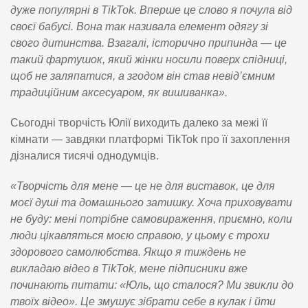
дуже популярні в TikTok. Вперше це слово я почула від
своєї бабусі. Вона так називала елемент одягу зі
свого дитинства. Взагалі, історично припинда — це
такий фартушок, який жінки носили поверх спідниці,
щоб не заляпатися, а згодом він став невід’ємним
традиційним аксесуаром, як вишиванка».
Сьогодні творчість Юлії виходить далеко за межі її
кімнати — завдяки платформі TikTok про її захоплення
дізналися тисячі однодумців.
«Творчість для мене — це не для виставок, це для
моєї душі та домашнього затишку. Хоча приховувати
не буду: мені потрібне самовираження, приємно, коли
люди цікавляться моєю справою, у цьому є трохи
здорового самолюбства. Якщо я тиждень не
викладаю відео в TikTok, мене підписники вже
починають питати: «Юль, що сталося? Ми звикли до
твоїх відео». Це змушує зібрати себе в кулак і йти