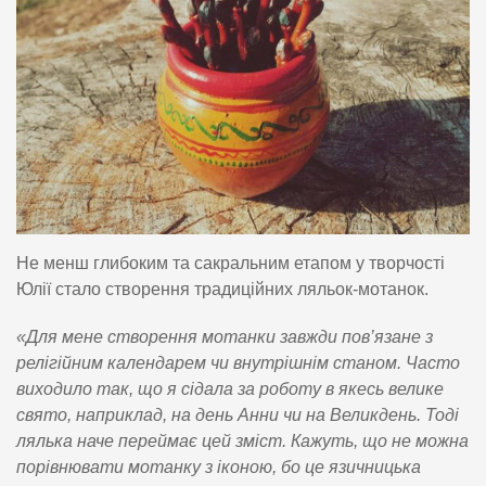
Не менш глибоким та сакральним етапом у творчості
Юлії стало створення традиційних ляльок-мотанок.
«Для мене створення мотанки завжди пов’язане з
релігійним календарем чи внутрішнім станом. Часто
виходило так, що я сідала за роботу в якесь велике
свято, наприклад, на день Анни чи на Великдень. Тоді
лялька наче переймає цей зміст. Кажуть, що не можна
порівнювати мотанку з іконою, бо це язичницька