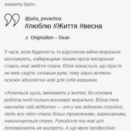
знімати далі».
@julia_povazhna
#люблю
#Життя
#весна
♬ Originalton – Sean
У часи, коли буденність та відголоски війни морально
виснажують, найкращими ліками проти вигорання
стають нові амбітні плани. Юлія зізнається, що просто
не вміє сидіти, склавши руки, тому зараз активно
освоює абсолютно нові для себе вершини.
«Хочеться щось змінювати у житті, бо основна
робота іноді сильно виснажує морально. Війна теж
накладає свій відбиток — хоч у нас відносно спокійно,
люди все одно стали більш тривожними, агресивними,
накопичується стрес. Рукоділля та нові цілі
допомагають не вигоріти. А ще мрію професійно