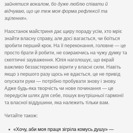
зайнятися вокалом, бо дуже люблю співати й
відчуваю, що це теж моя форма рефлексії та
зцілення».
Наостанок майстриня дає щиру пораду усім, хто мріє
знайти власну справу, але досі вагається, чи боїться
зробити перший крок. На її переконання, головне — це
просто брати й робити, не озираючись на чужу думку та
скептичні зауваження. Юлія наголошує, що вкрай
важливо беззастережно вірити у власні сили. Навіть
якщо з першого разу щось не вдається, це не привід
опускати руки — потрібно пробувати знову і знову.
Адже будь-яка творчість чи нове починання — це
передусім шлях для себе, пошук внутрішньої гармонії
та власної віддушини, яка належить тільки вам.
Читайте також:
«Хочу, аби моя праця зігріла комусь душу» —