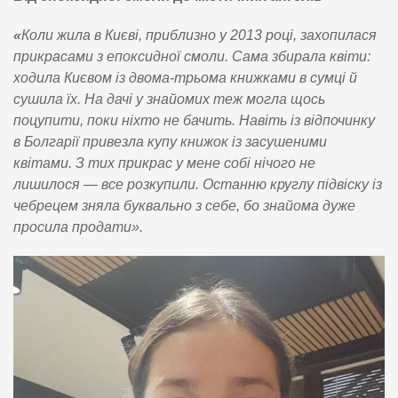
«
Коли жила в Києві, приблизно у 2013 році, захопилася
прикрасами з епоксидної смоли. Сама збирала квіти:
ходила Києвом із двома-трьома книжками в сумці й
сушила їх. На дачі у знайомих теж могла щось
поцупити, поки ніхто не бачить. Навіть із відпочинку
в Болгарії привезла купу книжок із засушеними
квітами. З тих прикрас у мене собі нічого не
лишилося — все розкупили. Останню круглу підвіску із
чебрецем зняла буквально з себе, бо знайома дуже
просила продати».