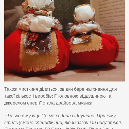
Також мисткиня ділиться, звідки бере натхнення для
такої кількості виробів: її головною віддушиною та
джерелом енергії стала драйвова музика.
«Тільки в музиці! Це моя єдина віддушина. Причому
стиль у мене специфічний, люди зазвичай дивуються.