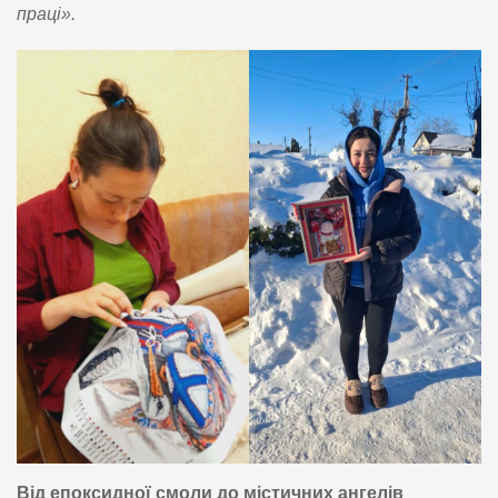
праці».
Від епоксидної смоли до містичних ангелів