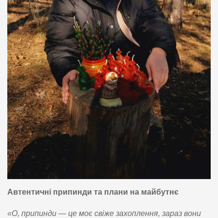
Автентичні припинди та плани на майбутнє
«О, припинди — це моє свіже захоплення, зараз вони