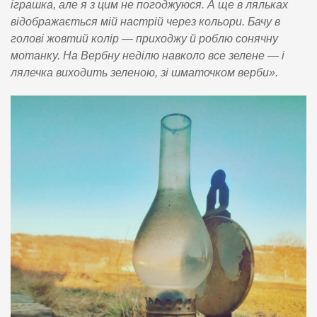
іграшка, але я з цим не погоджуюся. А ще в ляльках
відображається мій настрій через кольори. Бачу в
голові жовтий колір — приходжу й роблю сонячну
мотанку. На Вербну неділю навколо все зелене — і
лялечка виходить зеленою, зі шматочком верби».