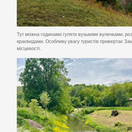
Тут можна годинами гуляти вузькими вуличками, роз
краєвидами. Особливу увагу туристів привертає Зам
місцевості.