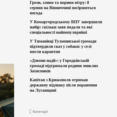
Грози, зливи та пориви вітру: 8
серпня на Вінниччині погіршиться
погода
У Комаргородському ВПУ завершили
набір: скільки заяв подали та які
спеціальності найпопулярніші
У Тиманівці Тульчинської громади
підтвердили сказ у собаки: у селі
ввели карантин
«Дзвони надії»: у Городківській
громаді підтримали родини зниклих
Захисників
Капітан з Крижополя отримав
державну відзнаку після поранення
на Луганщині
Категорії