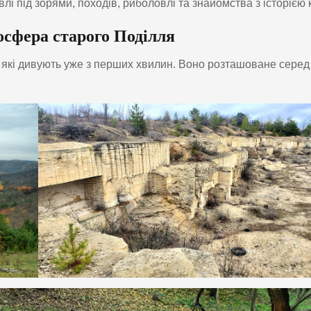
івлі під зорями, походів, риболовлі та знайомства з історією
осфера старого Поділля
л, які дивують уже з перших хвилин. Воно розташоване серед