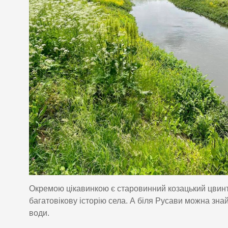
Окремою цікавинкою є старовинний козацький цвинт
багатовікову історію села. А біля Русави можна зна
води.