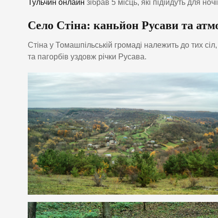
Тульчин онлайн
зібрав 5 місць, які підійдуть для ноч
Село Стіна: каньйон Русави та атм
Стіна у Томашпільській громаді належить до тих сі
та пагорбів уздовж річки Русава.