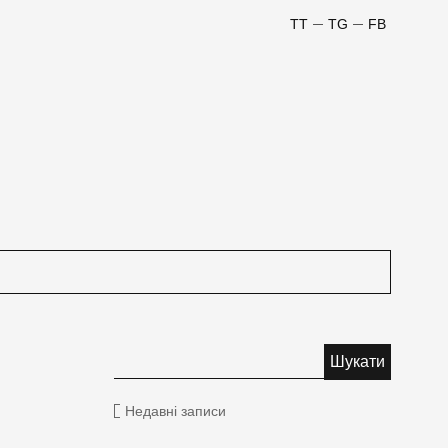
TT
TG
FB
Недавні записи