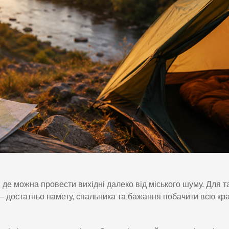
,
де можна провести вихідні далеко від міського шуму. Для т
і — достатньо намету, спальника та бажання побачити всю кр