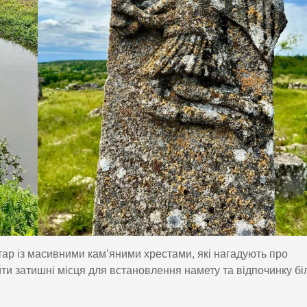
ар із масивними кам’яними хрестами, які нагадують про
йти затишні місця для встановлення намету та відпочинку бі