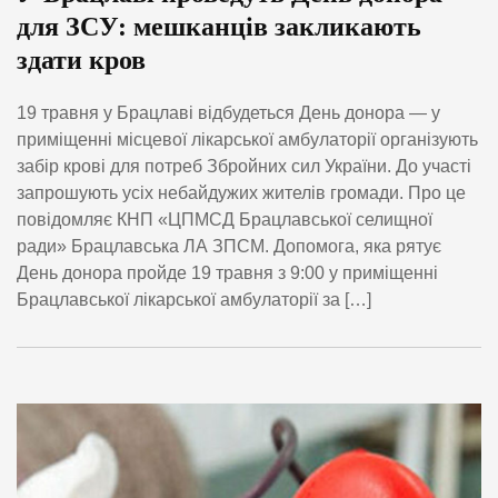
для ЗСУ: мешканців закликають
здати кров
19 травня у Брацлаві відбудеться День донора — у
приміщенні місцевої лікарської амбулаторії організують
забір крові для потреб Збройних сил України. До участі
запрошують усіх небайдужих жителів громади. Про це
повідомляє КНП «ЦПМСД Брацлавської селищної
ради» Брацлавська ЛА ЗПСМ. Допомога, яка рятує
День донора пройде 19 травня з 9:00 у приміщенні
Брацлавської лікарської амбулаторії за […]