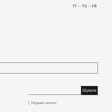
TT
TG
FB
Недавні записи