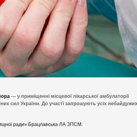
нора
— у приміщенні місцевої лікарської амбулаторії
йних сил України. До участі запрошують усіх небайдужи
щної ради» Брацлавська ЛА ЗПСМ.