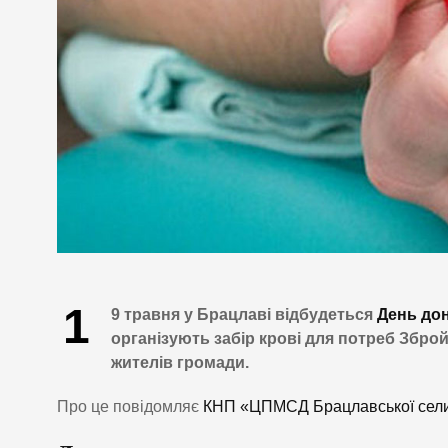
1
9 травня у Брацлаві відбудеться
День до
організують забір крові для потреб Збро
жителів громади.
Про це повідомляє
КНП «ЦПМСД Брацлавської сели