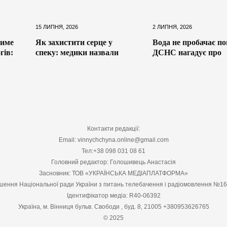
15 ЛИПНЯ, 2026
2 ЛИПНЯ, 2026
тиме
Як захистити серце у
Вода не пробачає п
гів:
спеку: медики назвали
ДСНС нагадує про
Контакти редакції:
Email: vinnychchyna.online@gmail.com
Тел:+38 098 031 08 61
Головний редактор: Голошивець Анастасія
Засновник: ТОВ «УКРАЇНСЬКА МЕДІАПЛАТФОРМА»
шення Національної ради України з питань телебачення і радіомовлення №1
Ідентифікатор медіа: R40-06392
Україна, м. Вінниця бульв. Свободи , буд. 8, 21005 +380953626765
© 2025