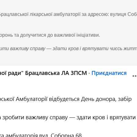
Брацлавської лікарської амбулаторії за адресою: вулиця Соб
ронь та долучитися до важливої ініціативи.
ити важливу справу — здати кров і врятувати чиєсь житт