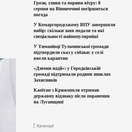
Грози, зливи та пориви вітру: 8
серпня на Вінниччині погіршиться
погода
У Комаргородському ВПУ завершили
набір: скільки заяв подали та які
спеціальності найпопулярніші
У Тиманівці Тульчинської громади
підтвердили сказ у собаки: у селі
ввели карантин
«Дзвони надії»: у Городківській
громаді підтримали родини зниклих
Захисників
Капітан з Крижополя отримав
державну відзнаку після поранення
на Луганщині
Категорії