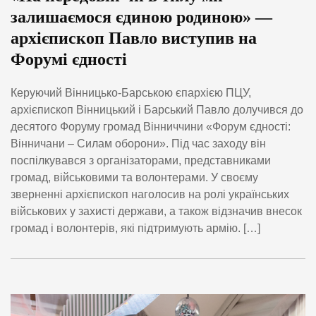
залишаємося єдиною родиною» —
архієпископ Павло виступив на
Форумі єдності
Керуючий Вінницько-Барською єпархією ПЦУ,
архієпископ Вінницький і Барський Павло долучився до
десятого Форуму громад Вінниччини «Форум єдності:
Вінничани – Силам оборони». Під час заходу він
поспілкувався з організаторами, представниками
громад, військовими та волонтерами. У своєму
зверненні архієпископ наголосив на ролі українських
військових у захисті держави, а також відзначив внесок
громад і волонтерів, які підтримують армію. […]