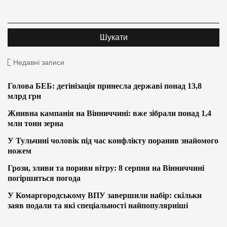
Недавні записи
Голова БЕБ: детінізація принесла державі понад 13,8
млрд грн
Жнивна кампанія на Вінниччині: вже зібрали понад 1,4
млн тонн зерна
У Тульчині чоловік під час конфлікту поранив знайомого
ножем
Грози, зливи та пориви вітру: 8 серпня на Вінниччині
погіршиться погода
У Комаргородському ВПУ завершили набір: скільки
заяв подали та які спеціальності найпопулярніші