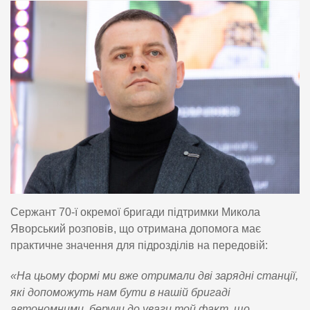
Сержант 70-ї окремої бригади підтримки Микола
Яворський розповів, що отримана допомога має
практичне значення для підрозділів на передовій:
«На цьому формі ми вже отримали дві зарядні станції,
які допоможуть нам бути в нашій бригаді
автономними, беручи до уваги той факт, що