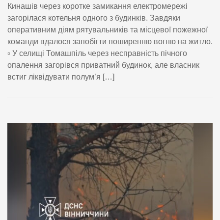
Кинашів через коротке замикання електромережі
загорілася котельня одного з будинків. Завдяки
оперативним діям рятувальників та місцевої пожежної
команди вдалося запобігти поширенню вогню на житло.
▫️ У селищі Томашпіль через несправність пічного
опалення загорівся приватний будинок, але власник
встиг ліквідувати полум’я […]