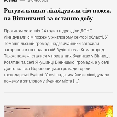
НОВИНИ
15 СІЧНЯ, 2026
Рятувальники ліквідували сім пожеж
на Вінниччині за останню добу
Протягом останніх 24 годин підрозділи ДСНС
ліквідували сім пожеж у житловому секторі області. У
Томашпільській громаді надзвичайники загасили
загоряння в господарській будівлі села Комаргород.
Також пожежі сталися у приватних будинках у Вінниці,
Козятині та селі Якушинці Вінницької громади, а у селі
Довгополівка Вороновицької громади горіли
господарські будівлі. Уночі надзвичайники ліквідували
пожежу в житловому будинку міста […]