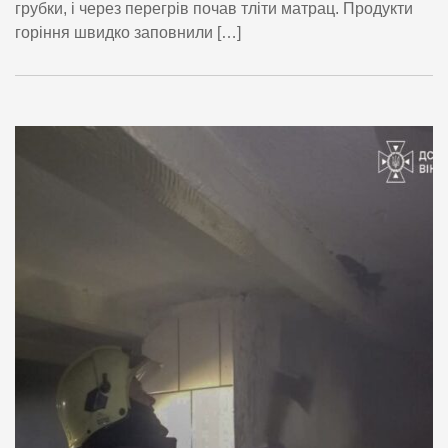
грубки, і через перегрів почав тліти матрац. Продукти
горіння швидко заповнили […]