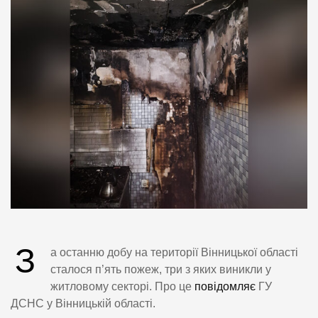
З
а останню добу на території Вінницької області
сталося п’ять пожеж, три з яких виникли у
житловому секторі. Про це
повідомляє
ГУ
ДСНС у Вінницькій області.