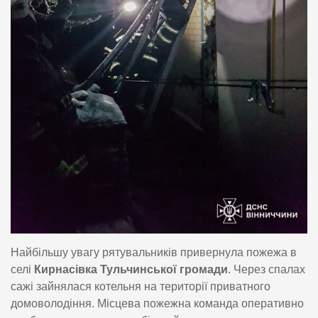
Найбільшу увагу рятувальників привернула пожежа в
селі
Кирнасівка Тульчинської громади
. Через спалах
сажі зайнялася котельня на території приватного
домоволодіння. Місцева пожежна команда оперативно