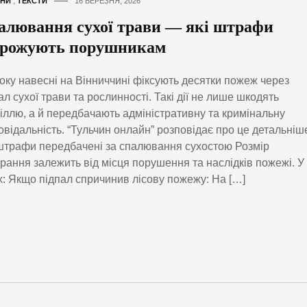
НИ
,
ТЕКСТИ
16 БЕРЕЗНЯ, 2026
алювання сухої трави — які штрафи
грожують порушникам
ку навесні на Вінниччині фіксують десятки пожеж через
ал сухої трави та рослинності. Такі дії не лише шкодять
іллю, а й передбачають адміністративну та кримінальну
овідальність. “Тульчин онлайн” розповідає про це детальніш
штрафи передбачені за спалювання сухостою Розмір
рання залежить від місця порушення та наслідків пожежі. У
х: Якщо підпал спричинив лісову пожежу: На […]