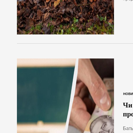
НОВИ
Чи
пр
Бать