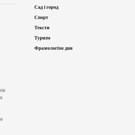
Сад і город
Спорт
Тексти
Туризм
Фразеологізм дня
ків
а
ня