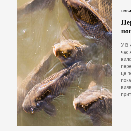
НОВИ
Пе
по
У Ві
час 
вило
пере
це п
пока
вияв
прит