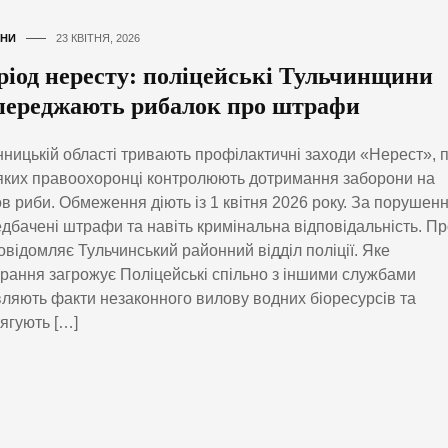
НИ
23 КВІТНЯ, 2026
ріод нересту: поліцейські Тульчинщини
переджають рибалок про штрафи
нницькій області тривають профілактичні заходи «Нерест», п
яких правоохоронці контролюють дотримання заборони на
в риби. Обмеження діють із 1 квітня 2026 року. За порушен
дбачені штрафи та навіть кримінальна відповідальність. П
овідомляє Тульчинський районний відділ поліції. Яке
рання загрожує Поліцейські спільно з іншими службами
ляють факти незаконного вилову водних біоресурсів та
ягують […]