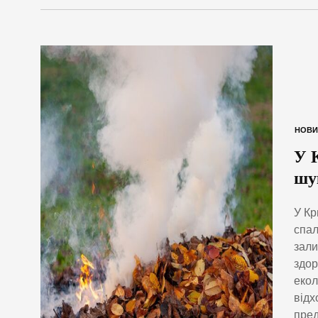
НОВИ
У 
шук
У Кр
спал
зали
здор
екол
відх
пред