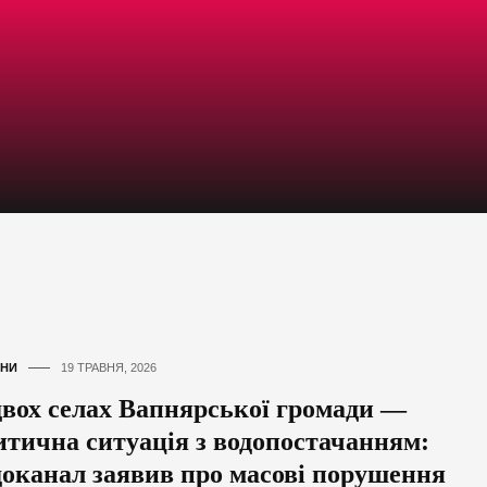
НИ
19 ТРАВНЯ, 2026
двох селах Вапнярської громади —
итична ситуація з водопостачанням:
доканал заявив про масові порушення