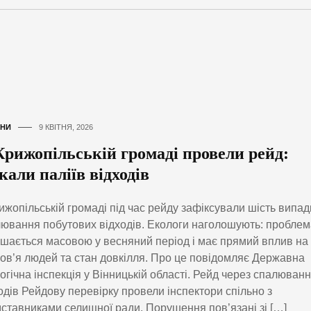
НИ
9 КВІТНЯ, 2026
Крижопільській громаді провели рейд:
али паліїв відходів
ижопільській громаді під час рейду зафіксували шість випад
ювання побутових відходів. Екологи наголошують: проблем
шається масовою у весняний період і має прямий вплив на
ов’я людей та стан довкілля. Про це повідомляє Державна
огічна інспекція у Вінницькій області. Рейд через спалюван
одів Рейдову перевірку провели інспектори спільно з
ставниками селищної ради. Порушення пов’язані зі […]