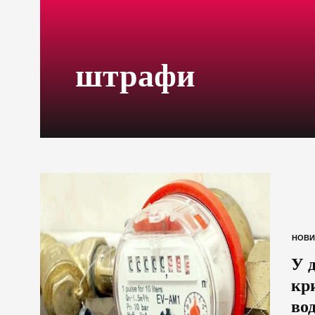
штрафи
НОВИ
У 
кр
во