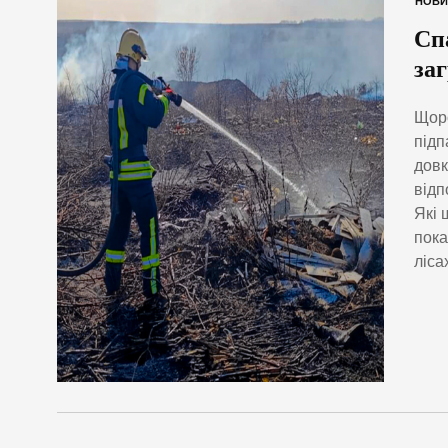
НОВИ
Сп
за
Щоро
підп
довк
відп
Які 
пока
ліса