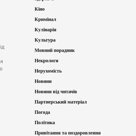
Кіно
Кримінал
Кулінарія
Культура
ід
Мовний порадник
Некрологи
ня
ро
Нерухомість
Новини
Новини від читачів
Партнерський матеріал
Погода
Політика
Привітання та поздоровлення