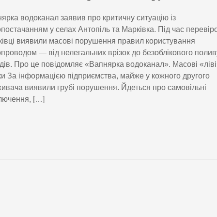
ярка водоканал заявив про критичну ситуацію із
постачанням у селах Антопіль та Марківка. Під час перевіро
івці виявили масові порушення правил користування
проводом — від нелегальних врізок до безоблікового полив
дів. Про це повідомляє «Вапнярка водоканал». Масові «лів
ки За інформацією підприємства, майже у кожного другого
ивача виявили грубі порушення. Йдеться про самовільні
лючення, […]