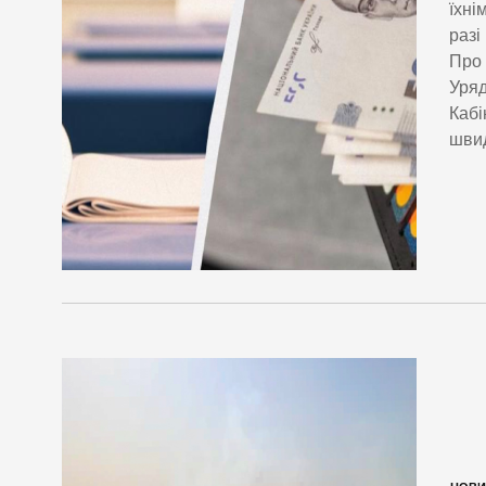
їхні
разі
Про 
Уряд
Кабі
швид