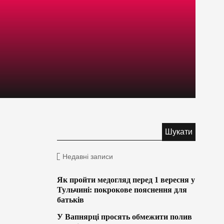
Недавні записи
Як пройти медогляд перед 1 вересня у
Тульчині: покрокове пояснення для
батьків
У Вапнярці просять обмежити полив