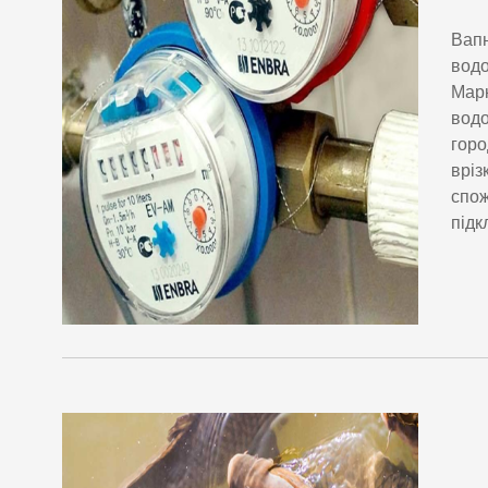
Вапн
водо
Марк
водо
горо
вріз
спож
підк