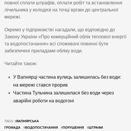
повної сплати штрафів, оплати робіт та встановлення
лічильника у колодязі на точці врізки до центральної
мережі.
Окремо у підприємстві нагадали, що відповідно до
Закону України «Про комерційний облік теплової енергії
та водопостачання» всі споживачі повинні бути
забезпечені приладами обліку води.
Читайте також:
У Вапнярці частина вулиць залишилась без води:
на мережі стався прорив
Частина Тульчина залишилася без води через
аварійні роботи на водогоні
TAGS: #
ВАПНЯРСЬКА
ГРОМАДА
#
ВОДОПОСТАЧАННЯ
#
ПОРУШЕННЯ
#
ШТРАФИ