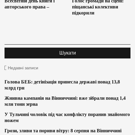
Всесвітній день книги і
Голос громади на сцені:
авторського права –
піщанські колективи
підкорили
Недавні записи
Голова БЕБ: детінізація принесла державі понад 13,8
млрд грн
Жнивна кампанія на Вінниччині: вже зібрали понад 1,4
млн тонн зерна
У Тульчині чоловік під час конфлікту поранив знайомого
ножем
Грози, зливи та пориви вітру: 8 серпня на Вінниччині