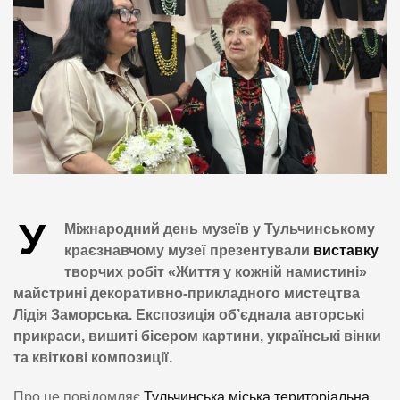
У
Міжнародний день музеїв у Тульчинському
краєзнавчому музеї презентували
виставку
творчих робіт «Життя у кожній намистині»
майстрині декоративно-прикладного мистецтва
Лідія Заморська. Експозиція об’єднала авторські
прикраси, вишиті бісером картини, українські вінки
та квіткові композиції.
Про це повідомляє
Тульчинська міська територіальна