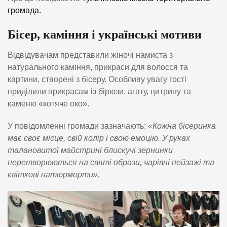
громада.
Бісер, каміння і українські мотиви
Відвідувачам представили жіночі намиста з
натурального каміння, прикраси для волосся та
картини, створені з бісеру. Особливу увагу гості
приділили прикрасам із бірюзи, агату, цитрину та
каменю «котяче око».
У повідомленні громади зазначають:
«Кожна бісеринка
має своє місце, свій колір і свою емоцію. У руках
талановитої майстрині блискучі зернинки
перетворюються на святі образи, чарівні пейзажі та
квіткові натюрморти».