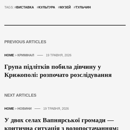
TAGS: #
ВИСТАВКА
#
КУЛЬТУРА
#
МУЗЕЙ
#
ТУЛЬЧИН
PREVIOUS ARTICLES
HOME
>
КРИМІНАЛ
19 ТРАВНЯ, 2026
Група підлітків побила дівчину у
Крижополі: розпочато розслідування
NEXT ARTICLES
HOME
>
НОВИНИ
19 ТРАВНЯ, 2026
У двох селах Вапнярської громади —
критична ситуація з водопостачанням: