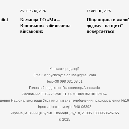
25 ЧЕРВНЯ, 2026
17 ЛИПНЯ, 2025
абні
Команда ГО «Ми –
Піщанщина в жалоб
Вінничани» забезпечила
додому “на щиті”
військових
повертається
Контакти редакції:
Email: vinnychchyna.online@gmail.com
Тел:+38 098 031 08 61
Головний редактор: Голошивець Анастасія
Засновник: ТОВ «УКРАЇНСЬКА МЕДІАПЛАТФОРМА»
шення Національної ради України з питань телебачення і радіомовлення №1
Ідентифікатор медіа: R40-06392
Україна, м. Вінниця бульв. Свободи , буд. 8, 21005 +380953626765
© 2025