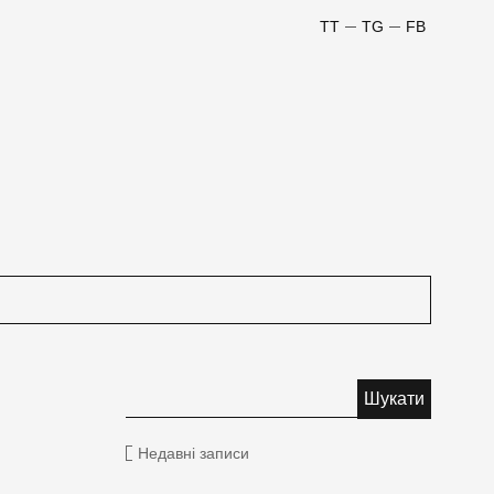
TT
TG
FB
Недавні записи