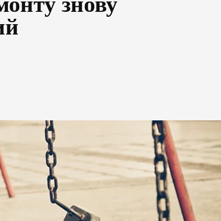
монту знову
ий