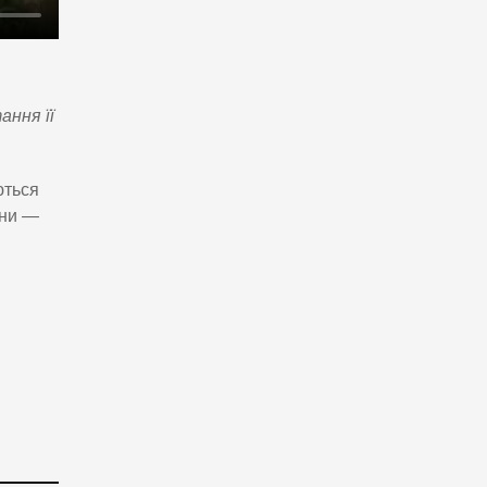
ання її
ються
ини —