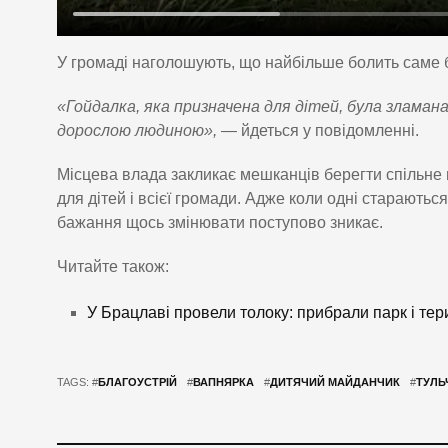
У громаді наголошують, що найбільше болить саме б
«Гойдалка, яка призначена для дітей, була зламана
дорослою людиною»,
— йдеться у повідомленні.
Місцева влада закликає мешканців берегти спільне 
для дітей і всієї громади. Адже коли одні стараютьс
бажання щось змінювати поступово зникає.
Читайте також:
У Брацлаві провели толоку: прибрали парк і тер
TAGS: #
БЛАГОУСТРІЙ
#
ВАПНЯРКА
#
ДИТЯЧИЙ МАЙДАНЧИК
#
ТУЛЬ