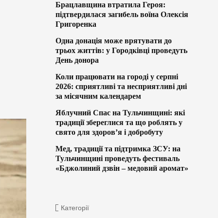
Брацлавщина втратила Героя:
підтвердилася загибель воїна Олексія
Григоренка
Одна донація може врятувати до
трьох життів: у Городківці проведуть
День донора
Коли працювати на городі у серпні
2026: сприятливі та несприятливі дні
за місячним календарем
Яблучний Спас на Тульчинщині: які
традиції збереглися та що роблять у
свято для здоров’я і добробуту
Мед, традиції та підтримка ЗСУ: на
Тульчинщині проведуть фестиваль
«Бджолиний дзвін – медовий аромат»
Категорії