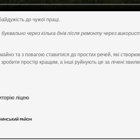
айдужість до чужої праці.
 буквально через кілька днів після ремонту через використ
майно та з повагою ставитися до простих речей, які створю
я зробити простір кращим, а інші руйнують це за лічені хвил
иторію ліцею
ЧИНСЬКИЙ РАЙОН