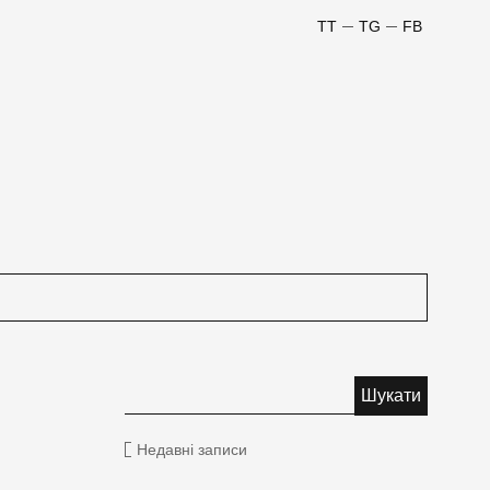
TT
TG
FB
Недавні записи