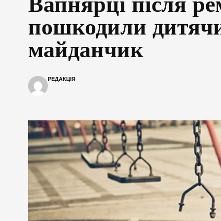
Вапнярці після ре
пошкодили дитяч
майданчик
РЕДАКЦІЯ