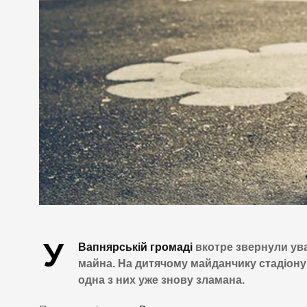
У
Вапнярській громаді
вкотре звернули ува
майна. На дитячому майданчику стадіон
одна з них уже знову зламана.