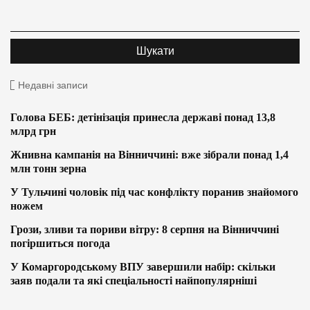
Недавні записи
Голова БЕБ: детінізація принесла державі понад 13,8
млрд грн
Жнивна кампанія на Вінниччині: вже зібрали понад 1,4
млн тонн зерна
У Тульчині чоловік під час конфлікту поранив знайомого
ножем
Грози, зливи та пориви вітру: 8 серпня на Вінниччині
погіршиться погода
У Комаргородському ВПУ завершили набір: скільки
заяв подали та які спеціальності найпопулярніші