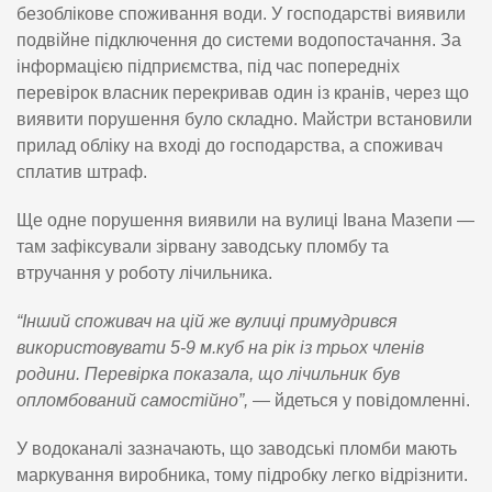
безоблікове споживання води. У господарстві виявили
подвійне підключення до системи водопостачання. За
інформацією підприємства, під час попередніх
перевірок власник перекривав один із кранів, через що
виявити порушення було складно. Майстри встановили
прилад обліку на вході до господарства, а споживач
сплатив штраф.
Ще одне порушення виявили на вулиці Івана Мазепи —
там зафіксували зірвану заводську пломбу та
втручання у роботу лічильника.
“Інший споживач на цій же вулиці примудрився
використовувати 5-9 м.куб на рік із трьох членів
родини. Перевірка показала, що лічильник був
опломбований самостійно”,
— йдеться у повідомленні.
У водоканалі зазначають, що заводські пломби мають
маркування виробника, тому підробку легко відрізнити.