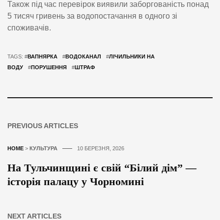
Також під час перевірок виявили заборгованість понад
5 тисяч гривень за водопостачання в одного зі
споживачів.
TAGS: #
ВАПНЯРКА
#
ВОДОКАНАЛ
#
ЛІЧИЛЬНИКИ НА
ВОДУ
#
ПОРУШЕННЯ
#
ШТРАФ
PREVIOUS ARTICLES
HOME
>
КУЛЬТУРА
10 БЕРЕЗНЯ, 2026
На Тульчинщині є свій “Білий дім” —
історія палацу у Чорномині
NEXT ARTICLES