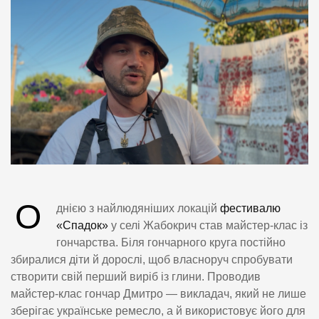
О
днією з найлюдяніших локацій
фестивалю
«Спадок»
у селі Жабокрич став майстер-клас із
гончарства. Біля гончарного круга постійно
збиралися діти й дорослі, щоб власноруч спробувати
створити свій перший виріб із глини. Проводив
майстер-клас гончар Дмитро — викладач, який не лише
зберігає українське ремесло, а й використовує його для