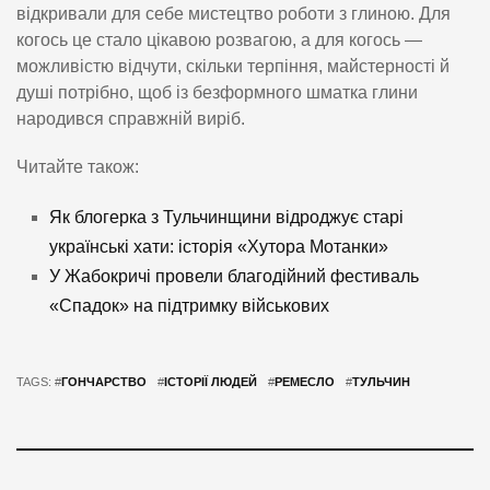
відкривали для себе мистецтво роботи з глиною. Для
когось це стало цікавою розвагою, а для когось —
можливістю відчути, скільки терпіння, майстерності й
душі потрібно, щоб із безформного шматка глини
народився справжній виріб.
Читайте також:
Як блогерка з Тульчинщини відроджує старі
українські хати: історія «Хутора Мотанки»
У Жабокричі провели благодійний фестиваль
«Спадок» на підтримку військових
TAGS: #
ГОНЧАРСТВО
#
ІСТОРІЇ ЛЮДЕЙ
#
РЕМЕСЛО
#
ТУЛЬЧИН