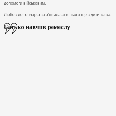
допомоги військовим.
Любов до гончарства з’явилася в нього ще з дитинства.
Батько навчив ремеслу
«
н
а
р
о
д
и
в
с
я
в
с