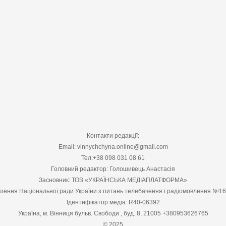
Контакти редакції:
Email: vinnychchyna.online@gmail.com
Тел:+38 098 031 08 61
Головний редактор: Голошивець Анастасія
Засновник: ТОВ «УКРАЇНСЬКА МЕДІАПЛАТФОРМА»
шення Національної ради України з питань телебачення і радіомовлення №1
Ідентифікатор медіа: R40-06392
Україна, м. Вінниця бульв. Свободи , буд. 8, 21005 +380953626765
© 2025