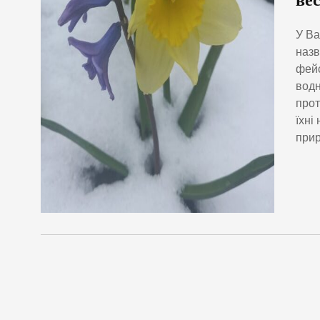
ве
У Ва
назв
фейс
водн
прот
їхні
прир