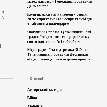
трьох життів: у Городківці проведуть
День донора
під
Коли працювати на городі у серпні
і у
2026: сприятливі та несприятливі дні
за місячним календарем
Яблучний Спас на Тульчинщині: які
традиції збереглися та що роблять у
свято для здоров’я і добробуту
]
Мед, традиції та підтримка ЗСУ: на
Тульчинщині проведуть фестиваль
«Бджолиний дзвін – медовий аромат»
Категорії
Авторський матеріал
Війна
Здоров’я