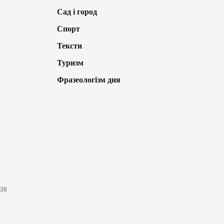
Сад і город
Спорт
Тексти
Туризм
Фразеологізм дня
638