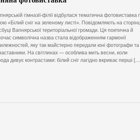
сняна фотовиставка
пнярській гімназії-філії відбулася тематична фотовиставка 
ою «Білий сніг на зеленому листі». Повідомляють на сторінц
буці Вапнярської територіальної громади. Ця поетична й
очас символічна назва стала відображенням гармонії
илежностей, яку так майстерно передали юні фотографи та
 наставники. На світлинах — особлива мить весни, коли
ода дивує контрастами: білий сніг лагідно вкриває перші […