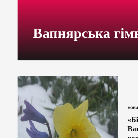
Вапнярська гімн
НОВИ
«Бі
Вап