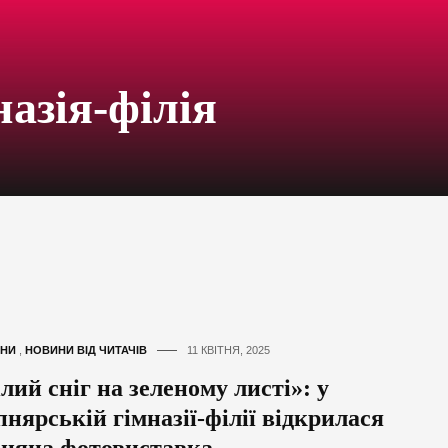
азія-філія
НИ
,
НОВИНИ ВІД ЧИТАЧІВ
11 КВІТНЯ, 2025
лий сніг на зеленому листі»: у
нярській гімназії-філії відкрилася