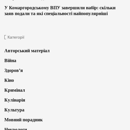
У Комаргородському ВПУ завершили набір: скільки
заяв подали та які спеціальності найпопулярніші
Категорії
Авторський матеріал
Війна
Здоров’я
Кіно
Кримінал
Кулінарія
Культура
Мовний порадник
Некрологи