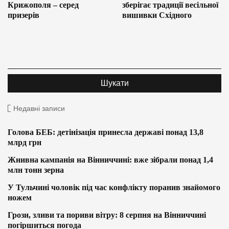
Крижополя – серед
зберігає традиції весільної
призерів
вишивки Східного
Недавні записи
Голова БЕБ: детінізація принесла державі понад 13,8
млрд грн
Жнивна кампанія на Вінниччині: вже зібрали понад 1,4
млн тонн зерна
У Тульчині чоловік під час конфлікту поранив знайомого
ножем
Грози, зливи та пориви вітру: 8 серпня на Вінниччині
погіршиться погода