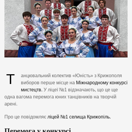
Т
анцювальний колектив «Юність» з Крижополя
виборов перше місце на
Міжнародному конкурсі
мистецтв.
У ліцеї №1 відзначають, що це ще
одна вагома перемога юних танцівників на творчій
арені.
Про це повідомляє
ліцей №1 селища Крижопіль.
Перемога у конкурсі