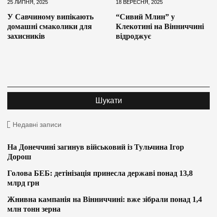
25 ЛИПНЯ, 2025
18 ВЕРЕСНЯ, 2025
У Савчиному випікають
“Сивий Млин” у
домашні смаколики для
Клекотині на Вінниччині
захисників
відроджує
Недавні записи
На Донеччині загинув військовий із Тульчина Ігор
Дорош
Голова БЕБ: детінізація принесла державі понад 13,8
млрд грн
Жнивна кампанія на Вінниччині: вже зібрали понад 1,4
млн тонн зерна