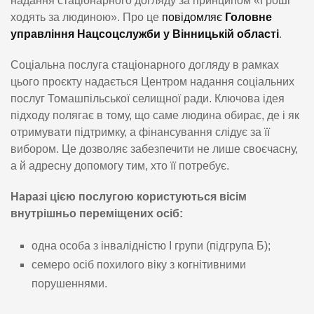
надання стаціонарного догляду за принципом «Гроші
ходять за людиною». Про це
повідомляє
Головне
управління Нацсоцслужби у Вінницькій області
.
Соціальна послуга стаціонарного догляду в рамках
цього проєкту надається Центром надання соціальних
послуг Томашпільської селищної ради. Ключова ідея
підходу полягає в тому, що саме людина обирає, де і як
отримувати підтримку, а фінансування слідує за її
вибором. Це дозволяє забезпечити не лише своєчасну,
а й адресну допомогу тим, хто її потребує.
Наразі цією послугою користуються вісім
внутрішньо переміщених осіб:
одна особа з інвалідністю І групи (підгрупа Б);
семеро осіб похилого віку з когнітивними
порушеннями.