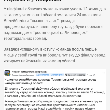
У півфіналі обласних змагань взяли участь 12 команд, а
загалом у чемпіонаті області змагалися 24 колективи.
Волейболісти Томашпільської громади
продемонстрували впевнену гру та здобули перемоги
над командами Тростянецької та Липовецької
територіальних громад.
Завдяки успішному виступу команда посіла перше
місце у своїй групі та виборола путівку до фіналу серед
чотирьох найсильніших команд області.