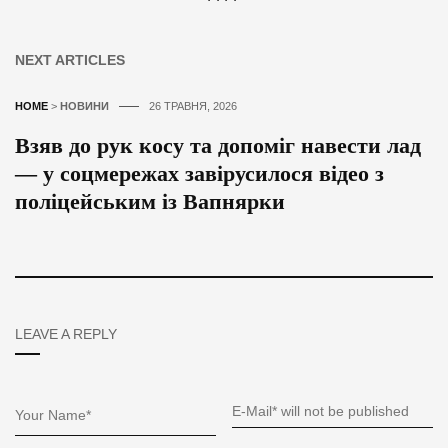
NEXT ARTICLES
HOME
>
НОВИНИ
26 ТРАВНЯ, 2026
Взяв до рук косу та допоміг навести лад
— у соцмережах завірусилося відео з
поліцейським із Вапнярки
LEAVE A REPLY