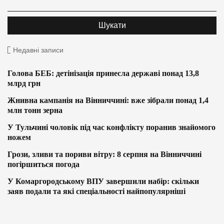
Недавні записи
Голова БЕБ: детінізація принесла державі понад 13,8
млрд грн
Жнивна кампанія на Вінниччині: вже зібрали понад 1,4
млн тонн зерна
У Тульчині чоловік під час конфлікту поранив знайомого
ножем
Грози, зливи та пориви вітру: 8 серпня на Вінниччині
погіршиться погода
У Комаргородському ВПУ завершили набір: скільки
заяв подали та які спеціальності найпопулярніші