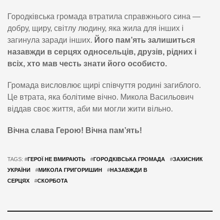
Городківська громада втратила справжнього сина —
добру, щиру, світлу людину, яка жила для інших і
загинула заради інших.
Його пам’ять залишиться
назавжди в серцях односельців, друзів, рідних і
всіх, хто мав честь знати його особисто.
Громада висловлює щирі співчуття родині загиблого.
Це втрата, яка болітиме вічно. Микола Васильович
віддав своє життя, аби ми могли жити вільно.
Вічна слава Герою!
Вічна пам’ять!
TAGS: #
ГЕРОЇ НЕ ВМИРАЮТЬ
#
ГОРОДКІВСЬКА ГРОМАДА
#
ЗАХИСНИК
УКРАЇНИ
#
МИКОЛА ГРИГОРИШИН
#
НАЗАВЖДИ В
СЕРЦЯХ
#
СКОРБОТА