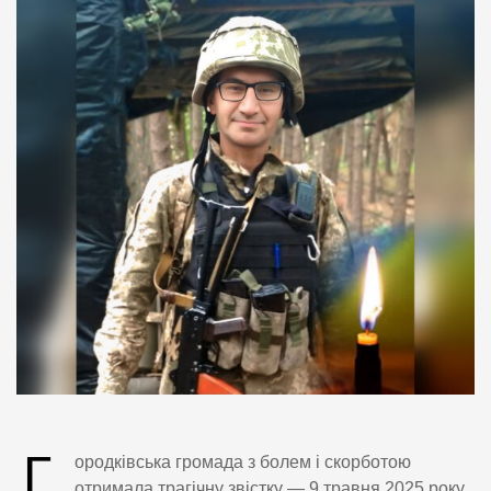
Г
ородківська громада з болем і скорботою
отримала трагічну звістку — 9 травня 2025 року