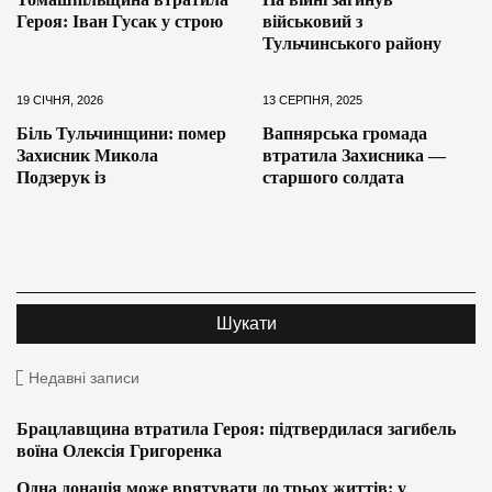
Героя: Іван Гусак у строю
військовий з
Тульчинського району
19 СІЧНЯ, 2026
13 СЕРПНЯ, 2025
Біль Тульчинщини: помер
Вапнярська громада
Захисник Микола
втратила Захисника —
Подзерук із
старшого солдата
Недавні записи
Брацлавщина втратила Героя: підтвердилася загибель
воїна Олексія Григоренка
Одна донація може врятувати до трьох життів: у