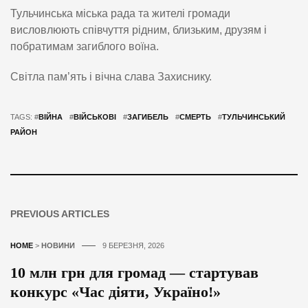
Тульчинська міська рада та жителі громади
висловлюють співчуття рідним, близьким, друзям і
побратимам загиблого воїна.
Світла пам’ять і вічна слава Захиснику.
TAGS: #
ВІЙНА
#
ВІЙСЬКОВІ
#
ЗАГИБЕЛЬ
#
СМЕРТЬ
#
ТУЛЬЧИНСЬКИЙ
РАЙОН
PREVIOUS ARTICLES
HOME
>
НОВИНИ
9 БЕРЕЗНЯ, 2026
10 млн грн для громад — стартував
конкурс «Час діяти, Україно!»