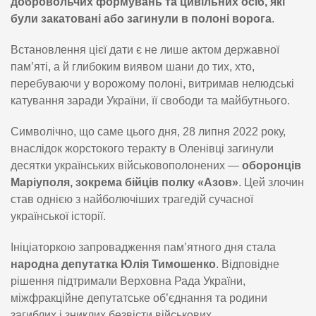
добровольчих формувань та цивільних осіб, які
були закатовані або загинули в полоні ворога
.
Встановлення цієї дати є не лише актом державної
пам’яті, а й глибоким виявом шани до тих, хто,
перебуваючи у ворожому полоні, витримав нелюдські
катування заради України, її свободи та майбутнього.
Символічно, що саме цього дня, 28 липня 2022 року,
внаслідок жорстокого теракту в Оленівці загинули
десятки українських військовополонених —
оборонців
Маріуполя, зокрема бійців полку «Азов»
. Цей злочин
став однією з найболючіших трагедій сучасної
української історії.
Ініціаторкою запровадження пам’ятного дня стала
народна депутатка Юлія Тимошенко
. Відповідне
рішення підтримали Верховна Рада України,
міжфракційне депутатське об’єднання та родини
загиблих і зниклих безвісти військових.