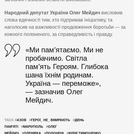
Народний депутат України Олег Мейдич
висловив
слова вдячності тим, хто підтримав ініціативу, та
наголосив на важливості продовження боротьби — за
кожного полоненого, за справедливість і правду.
«Ми пам’ятаємо. Ми не
пробачимо. Світла
пам’ять Героям. Глибока
шана їхнім родинам.
Україна — переможе»,
— зазначив Олег
Мейдич.
TAGS: #
АЗОВ
#
ГЕРОЇ_ НЕ_ ВМИРАЮТЬ
#
ДЕНЬ
ПАМ'ЯТІ
#
МАРІУПОЛЬ
#
ОЛЕГ
МЕЙДИЧ
#
ОЛЕНІВКА
#
ПОЛОНЕНІ
#
ЮЛІЯ ТИМОШЕНКО