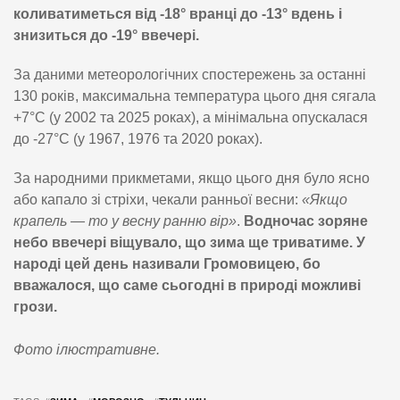
коливатиметься від -18° вранці до -13° вдень і
знизиться до -19° ввечері.
За даними метеорологічних спостережень за останні
130 років, максимальна температура цього дня сягала
+7°C (у 2002 та 2025 роках), а мінімальна опускалася
до -27°C (у 1967, 1976 та 2020 роках).
За народними прикметами, якщо цього дня було ясно
або капало зі стріхи, чекали ранньої весни:
«Якщо
крапель — то у весну ранню вір»
.
Водночас зоряне
небо ввечері віщувало, що зима ще триватиме. У
народі цей день називали Громовицею, бо
вважалося, що саме сьогодні в природі можливі
грози.
Фото ілюстративне.