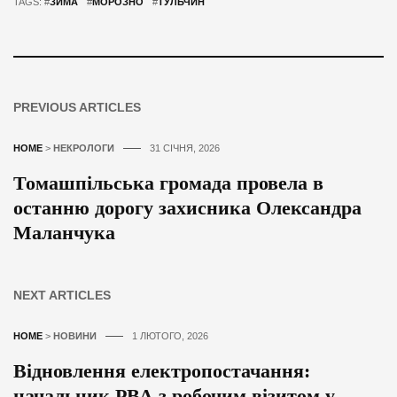
TAGS: #
ЗИМА
#
МОРОЗНО
#
ТУЛЬЧИН
PREVIOUS ARTICLES
HOME
>
НЕКРОЛОГИ
31 СІЧНЯ, 2026
Томашпільська громада провела в
останню дорогу захисника Олександра
Маланчука
NEXT ARTICLES
HOME
>
НОВИНИ
1 ЛЮТОГО, 2026
Відновлення електропостачання:
начальник РВА з робочим візитом у