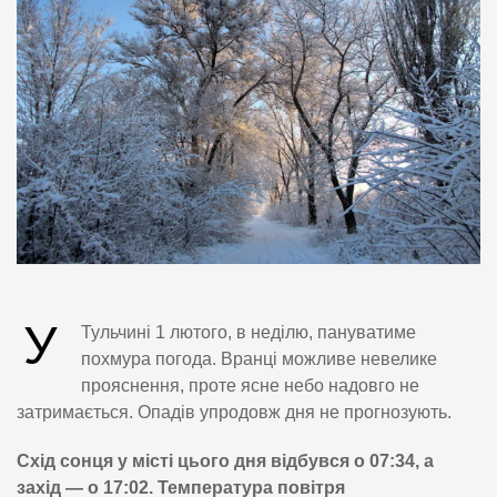
У
Тульчині 1 лютого, в неділю, пануватиме
похмура погода. Вранці можливе невелике
прояснення, проте ясне небо надовго не
затримається. Опадів упродовж дня не прогнозують.
Схід сонця у місті цього дня відбувся о 07:34, а
захід — о 17:02. Температура повітря