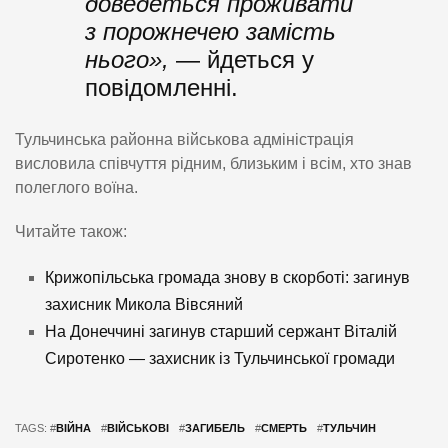
доведеться проживати
з порожнечею замість
нього»,
— йдеться у
повідомленні.
Тульчинська районна військова адміністрація
висловила співчуття рідним, близьким і всім, хто знав
полеглого воїна.
Читайте також:
Крижопільська громада знову в скорботі: загинув
захисник Микола Вівсяний
На Донеччині загинув старший сержант Віталій
Сиротенко — захисник із Тульчинської громади
TAGS: #
ВІЙНА
#
ВІЙСЬКОВІ
#
ЗАГИБЕЛЬ
#
СМЕРТЬ
#
ТУЛЬЧИН