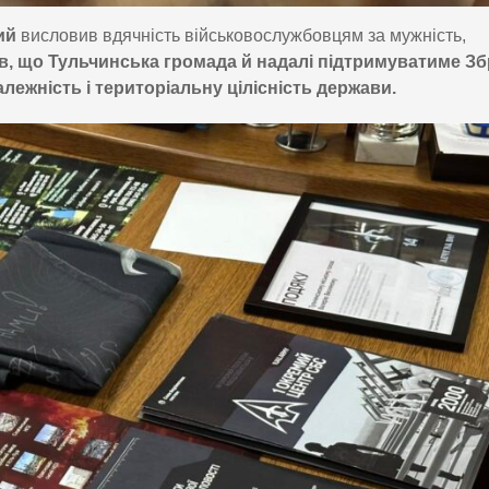
ний
висловив вдячність військовослужбовцям за мужність,
в, що Тульчинська громада й надалі підтримуватиме Зб
алежність і територіальну цілісність держави.