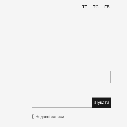
TT
TG
FB
Недавні записи