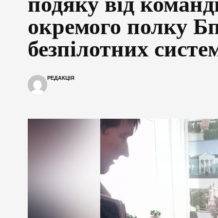
подяку від команд
окремого полку Б
безпілотних систе
РЕДАКЦІЯ