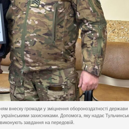
нням внеску громади у зміцнення обороноздатності держави
українськими захисниками. Допомога, яку надає Тульчинсь
 виконують завдання на передовій.