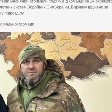
алерій Весняний отримали подяку від командира 14 окремог
ілотних систем Збройних Сил України. Відзнаку вручено за
у підрозділу.
торіадьної громади.