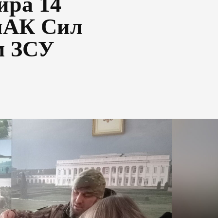
ира 14
пАК Сил
м ЗСУ