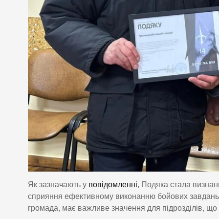
Як зазначають у
повідомленні
, Подяка стала визна
сприяння ефективному виконанню бойових завдань 
громада, має важливе значення для підрозділів, що