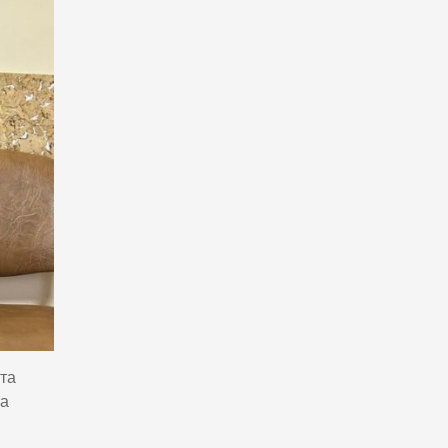
 та
ка