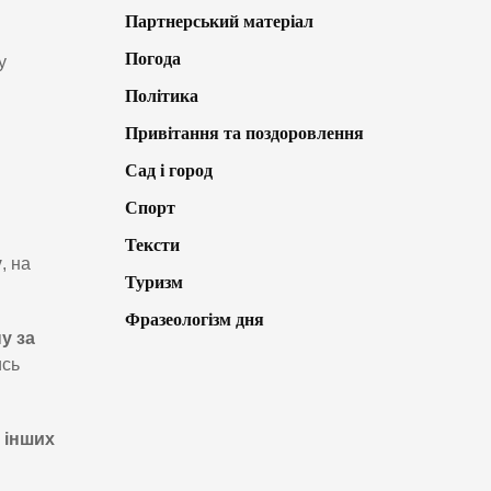
Партнерський матеріал
Погода
у
Політика
Привітання та поздоровлення
Сад і город
Спорт
Тексти
у
, на
Туризм
Фразеологізм дня
у за
ись
 інших