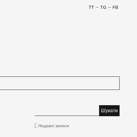
TT
TG
FB
Недавні записи