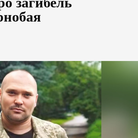
ро загибель
рнобая