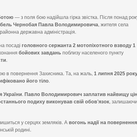
ботою
— з поля бою надійшла гірка звістка. Після понад рок
ибель Чернобая Павла Володимировича
, жителя села
районна державна адміністрація.
на посаді
головного сержанта 2 мотопіхотного взводу 1
иконання
бойових завдань
поблизу населеного пункту
сти
.
ою в повернення Захисника. Та, на жаль,
1 липня 2025 рок
ифіковано його тіло
.
я України
.
Павло Володимирович заплатив найвищу цін
останнього подиху виконував свій обов’язок
, залишаюч
ишиться у серцях земляків. А
вогонь надії на повернення
нській родині.