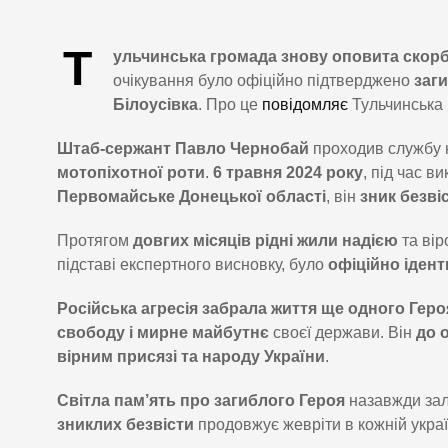
Т
ульчинська громада знову оповита скор
очікування було офіційно підтверджено
заг
Білоусівка
. Про це
повідомляє
Тульчинська 
Штаб-сержант Павло Чернобай
проходив службу 
мотопіхотної роти
.
6 травня 2024 року
, під час в
Первомайське Донецької області
, він
зник безві
Протягом
довгих місяців рідні жили надією
та вір
підставі експертного висновку, було
офіційно ідент
Російська агресія забрала життя ще одного Геро
свободу і мирне майбутнє
своєї держави. Він
до 
вірним присязі та народу України
.
Світла пам’ять про загиблого Героя
назавжди зал
зниклих безвісти
продовжує жевріти в кожній украї