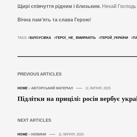
Щирі співчуття рідним і близьким.
Нехай Господь
Вічна пам’ять та слава Герою
!
TAGS: #
БІЛОУСІВКА
#
ГЕРОЇ_ НЕ_ ВМИРАЮТЬ
#
ГЕРОЙ_УКРАЇНИ
#
П
PREVIOUS ARTICLES
HOME
>
АВТОРСЬКИЙ МАТЕРІАЛ
11 ЛИПНЯ, 2025
Підлітки на прицілі: росія вербує укра
NEXT ARTICLES
HOME
>
НОВИНИ
11 ЛИПНЯ, 2025