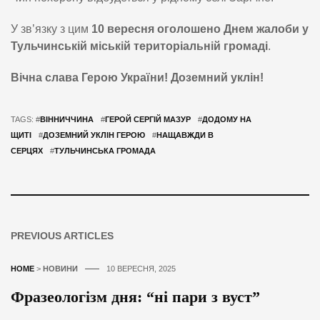
У зв’язку з цим
10 вересня оголошено Днем жалоби у
Тульчинській міській територіальній громаді
.
Вічна слава Герою України! Доземний уклін!
TAGS: #
ВІННИЧЧИНА
#
ГЕРОЙ СЕРГІЙ МАЗУР
#
ДОДОМУ НА
ЩИТІ
#
ДОЗЕМНИЙ УКЛІН ГЕРОЮ
#
НАЩАВЖДИ В
СЕРЦЯХ
#
ТУЛЬЧИНСЬКА ГРОМАДА
PREVIOUS ARTICLES
HOME
>
НОВИНИ
10 ВЕРЕСНЯ, 2025
Фразеологізм дня: “ні пари з вуст”