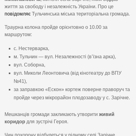
життя за свободу і незалежність України. Про це
повідомляє
Тульчинська міська територіальна громада.
Траурна колона пройде орієнтовно о 10.00 за
маршрутом:
с. Нестерварка,
м. Тульчин — вул. Незалежності (в’їзна арка),
вул. Соборна,
вул. Миколи Леонтовича (від кінотеатру до ВПУ
№41),
за заправкою «Ескон» кортеж поверне праворуч та
пройде через мікрорайон плодозаводу у с. Зарічне.
Мешканців громади закликають утворити
живий
коридор
для зустрічі Героя.
Чин похорону відбудеться у рідному селі Зарічне.