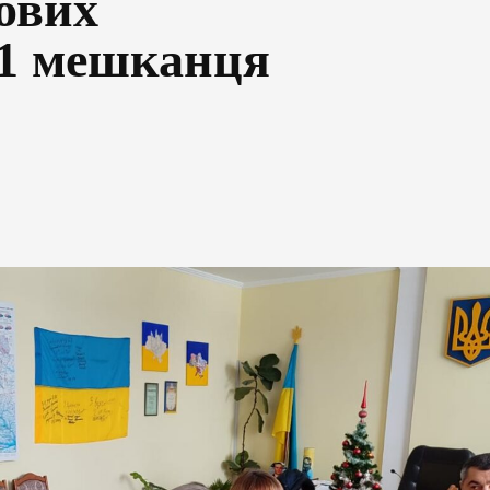
ових
21 мешканця