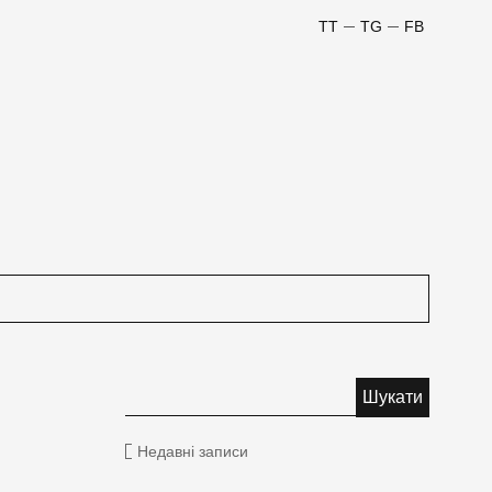
TT
TG
FB
Недавні записи