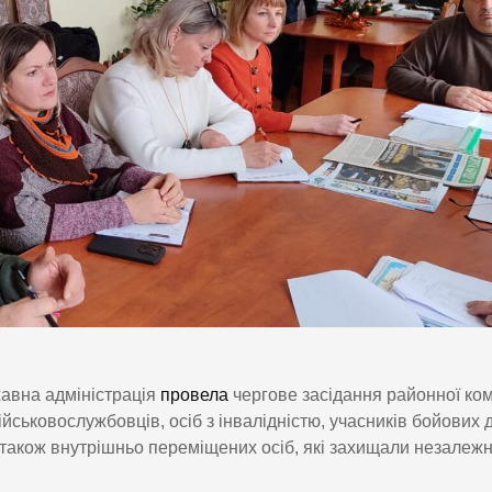
жавна адміністрація
провела
чергове засідання районної комі
йськовослужбовців, осіб з інвалідністю, учасників бойових д
а також внутрішньо переміщених осіб, які захищали незалежн