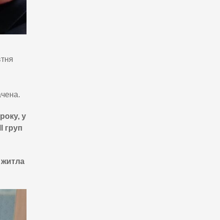
втня
ачена.
року, у
І груп
 житла