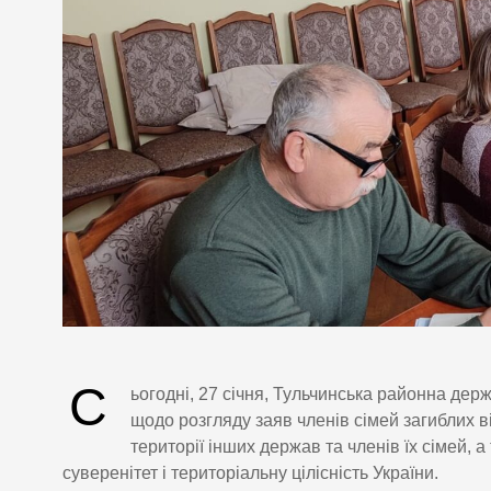
С
ьогодні, 27 січня, Тульчинська районна дер
щодо розгляду заяв членів сімей загиблих ві
території інших держав та членів їх сімей, 
суверенітет і територіальну цілісність України.