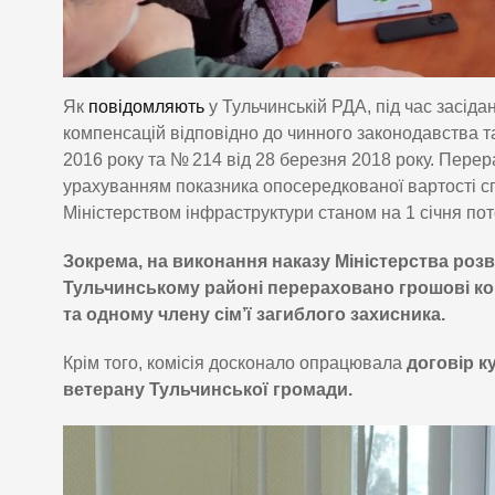
Як
повідомляють
у Тульчинській РДА, під час засід
компенсацій відповідно до чинного законодавства та
2016 року та № 214 від 28 березня 2018 року. Пере
урахуванням показника опосередкованої вартості с
Міністерством інфраструктури станом на 1 січня по
Зокрема, на виконання наказу Міністерства розви
Тульчинському районі перераховано грошові компе
та одному члену сім’ї загиблого захисника.
Крім того, комісія досконало опрацювала
договір к
ветерану Тульчинської громади.