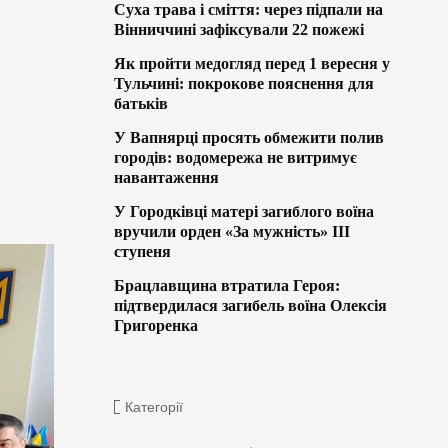
Суха трава і сміття: через підпали на
Вінниччині зафіксували 22 пожежі
Як пройти медогляд перед 1 вересня у
Тульчині: покрокове пояснення для
батьків
У Вапнярці просять обмежити полив
городів: водомережа не витримує
навантаження
У Городківці матері загиблого воїна
вручили орден «За мужність» ІІІ
ступеня
Брацлавщина втратила Героя:
підтвердилася загибель воїна Олексія
Григоренка
Категорії