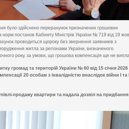
ання було здійснено перерахунок призначених грошових
 норм постанов Кабінету Міністрів України № 719 від 19 жо
рахунок проводиться щороку без звернення заявників з
порудження житла за регіонами України, визначеного
точного року, за умови, що грошова компенсація ще не випл
тку громад та територій України № 60 від 15 січня 2026 
нсації 20 особам з інвалідністю внаслідок війни І та І
упівлі-продажу квартири та надала дозвіл на придбання