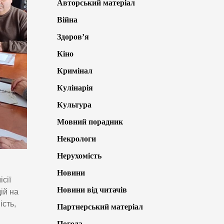
Авторський матеріал
Війна
Здоров’я
Кіно
Кримінал
Кулінарія
Культура
Мовний порадник
Некрологи
Нерухомість
Новини
сії
Новини від читачів
ій на
ість,
Партнерський матеріал
Погода