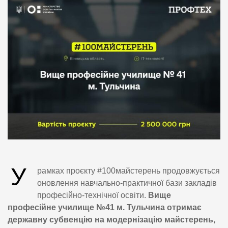
У
рамках проєкту #100майстерень продовжується
оновлення навчально-практичної бази закладів
професійно-технічної освіти.
Вище
професійне училище №41 м. Тульчина отримає
державну субвенцію на модернізацію майстерень,