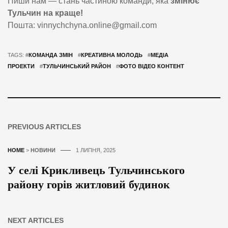
Пиши нам — стань частиною команди, яка
змінює
Тульчин на краще!
Пошта:
vinnychchyna.online@gmail.com
TAGS: #
КОМАНДА ЗМІН
#
КРЕАТИВНА МОЛОДЬ
#
МЕДІА
ПРОЕКТИ
#
ТУЛЬЧИНСЬКИЙ РАЙОН
#
ФОТО ВІДЕО КОНТЕНТ
PREVIOUS ARTICLES
HOME
>
НОВИНИ
1 ЛИПНЯ, 2025
У селі Крикливець Тульчинського
району горів житловий будинок
NEXT ARTICLES