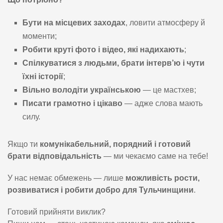
Бути на місцевих заходах
, ловити атмосферу й
моменти;
Робити круті фото і відео, які надихають
;
Спілкуватися з людьми, брати інтерв’ю і чути
їхні історії
;
Вільно володіти українською
— це мастхев;
Писати грамотно і цікаво
— адже слова мають
силу.
Якщо ти
комунікабельний, порядний і готовий
брати відповідальність
— ми чекаємо саме на тебе!
У нас немає обмежень — лише
можливість рости,
розвиватися і робити добро для Тульчинщини
.
Готовий прийняти виклик?