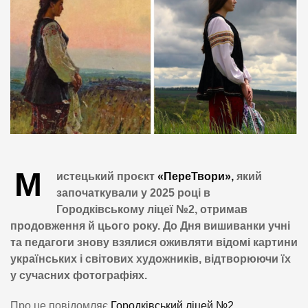
М
истецький проєкт
«ПереТвори»,
який
започаткували у 2025 році в
Городківському ліцеї №2, отримав
продовження й цього року. До Дня вишиванки учні
та педагоги знову взялися оживляти відомі картини
українських і світових художників, відтворюючи їх
у сучасних фотографіях.
Про це повідомляє
Городківський ліцей №2.