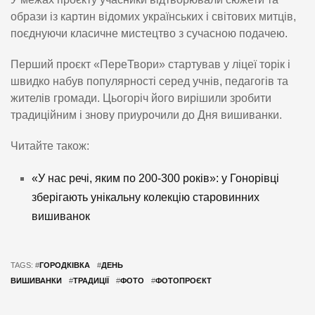
образи із картин відомих українських і світових митців,
поєднуючи класичне мистецтво з сучасною подачею.
Перший проєкт «ПереТвори» стартував у ліцеї торік і
швидко набув популярності серед учнів, педагогів та
жителів громади. Цьогоріч його вирішили зробити
традиційним і знову приурочили до Дня вишиванки.
Читайте також:
«У нас речі, яким по 200-300 років»: у Гонорівці
зберігають унікальну колекцію старовинних
вишиванок
TAGS: #
ГОРОДКІВКА
#
ДЕНЬ
ВИШИВАНКИ
#
ТРАДИЦІЇ
#
ФОТО
#
ФОТОПРОЄКТ