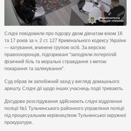
Слідчі повідомили про підозру двом дівчатам віком 16
та 17 років за ч. 2 ст. 127 Кримінального кодексу України
— катування, вчинене групою осіб. За версією
правоохоронців, підозрювані “заподіяли потерпілій
фізичний біль та моральні страждання з метою
покарання та залякування”.
Суд обрав їм запобіжний захід у вигляді домашнього
арешту. Слідчі дії щодо інших учасниць події тривають.
Досудове розслідування здійснюють слідчі відділення
поліції №1 Тульчинського районного управління поліції
під процесуальним керівництвом Тульчинської окружної
прокуратури.