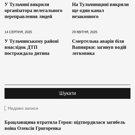
У Тульчині викрили
На Тульчинщині викрили
організатора нелегального
ще один канал
переправлення людей
незаконного
14 СЕРПНЯ, 2025
29 КВІТНЯ, 2025
У Тульчинському районі
Смертельна аварія біля
внаслідок ДТП
Вапнярки: загинув водій
постраждала дитина
легковика
Недавні записи
Брацлавщина втратила Героя: підтвердилася загибель
воїна Олексія Григоренка