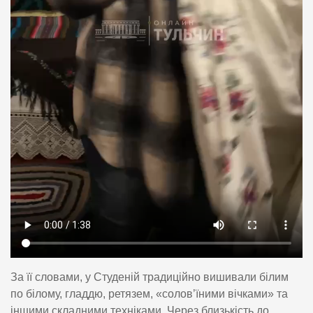
За її словами, у Студеній традиційно вишивали білим
по білому, гладдю, ретязем, «солов’їними вічками» та
іншими складними техніками. Через близькість до