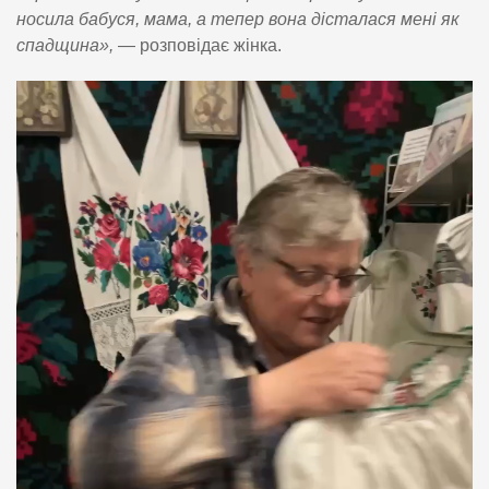
носила бабуся, мама, а тепер вона дісталася мені як
спадщина»,
— розповідає жінка.