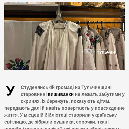
У
Студенянській громаді на Тульчинщині
старовинні
вишиванки
не лежать забутими у
скринях. Їх бережуть, показують дітям,
передають далі й навіть повертають у повсякденне
життя. У місцевій бібліотеці створили українську
світлицю, де зібрали рушники, сорочки, ткані
вироби і родинні реліквії, які роками зберігалися у