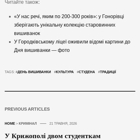
Читайте також:
«У нас речі, яким по 200-300 років»: у Гонорівці
зберігають унікальну колекцію старовинних
вишиванок
У Городківському ліцеї оживили відомі картини до
Дня вишиванки — фото
TAGS: #
ДЕНЬ ВИШИВАНКИ
#
КУЛЬТУРА
#
СТУДЕНА
#
ТРАДИЦІЇ
PREVIOUS ARTICLES
HOME
>
КРИМІНАЛ
21 ТРАВНЯ, 2026
У Крижополі двом студенткам