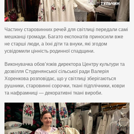
Частину старовинних речей для світлиці передали самі
мешканці громади. Багато експонатів приносили вже
не старші люди, а їхні діти та внуки, які згодом
усвідомили цінність родинної спадщини.
Виконувачка обов’язків директора Центру культури та
дозвілля Студенянської сільської ради Валерія
Хоренкова розповідає, що у світлиці зберігаються
рушники, старовинні сорочки, ткані підплічники, коври
та нафрамниці — декоративні ткані вироби.