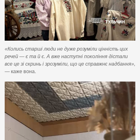
«Колись старші люди не дуже розуміли цінність цих
речей — є та й є. А вже наступні покоління дістали
все це зі скринь і зрозуміли, що це справжнє надбання»,
— каже вона.