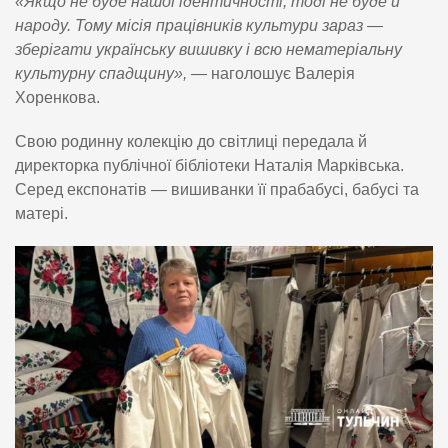
«Якщо не буде нашої ідентичності, тоді не буде й
народу. Тому місія працівників культури зараз —
зберігати українську вишивку і всю нематеріальну
культурну спадщину»,
— наголошує Валерія
Хоренкова.
Свою родинну колекцію до світлиці передала й
директорка публічної бібліотеки Наталія Марківська.
Серед експонатів — вишиванки її прабабусі, бабусі та
матері.