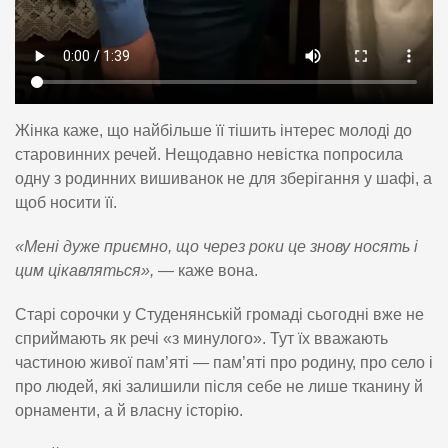
Жінка каже, що найбільше її тішить інтерес молоді до
старовинних речей. Нещодавно невістка попросила
одну з родинних вишиванок не для зберігання у шафі, а
щоб носити її.
«Мені дуже приємно, що через роки це знову носять і
цим цікавляться»,
— каже вона.
Старі сорочки у Студенянській громаді сьогодні вже не
сприймають як речі «з минулого». Тут їх вважають
частиною живої пам’яті — пам’яті про родину, про село і
про людей, які залишили після себе не лише тканину й
орнаменти, а й власну історію.