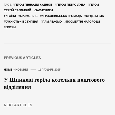
TAGS: #
ГЕРОЙ ГЕННАДІЙ КУДІНОВ
#
ГЕРОЙ ПЕТРО ЛУБА
#
ГЕРОЙ
СЕРГІЙ САПЛИВИЙ
#
ЗАХИСНИКИ
УКРАЇНИ
#
КРИЖОПІЛЬ
#
КРИЖОПІЛЬСЬКА ГРОМАДА
#
ОРДЕНИ «ЗА
МУЖНІСТЬ» ІІІ СТУПЕНЯ
#
ПАМ'ЯТАЄМО
#
ПОСМЕРТНІ НАГОРОДИ
ГЕРОЯМ
PREVIOUS ARTICLES
HOME
>
НОВИНИ
11 ГРУДНЯ, 2025
У Шпикові горіла котельня поштового
відділення
NEXT ARTICLES