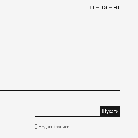
TT
TG
FB
Недавні записи