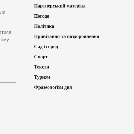
Партнерський матеріал
оли
Погода
Політика
атися
Привітання та поздоровлення
ному
Сад і город
Спорт
Тексти
Туризм
Фразеологізм дня