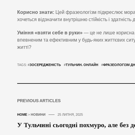
Корисно знати:
Цей фразеологізм підкреслює морал
хочеться відзначити внутрішню стійкість і здатність 
Уміння «взяти себе в руки»
— це не лише корисна 
впевненим та ефективним у будь-яких життєвих ситу
житті?
TAGS: #
ЗОСЕРЕДЖЕНІСТЬ
#
ТУЛЬЧИН. ОНЛАЙН
#
ФРАЗЕОЛОГІЗМ Д
PREVIOUS ARTICLES
HOME
>
НОВИНИ
25 ЛИПНЯ, 2025
У Тульчині сьогодні похмуро, але без 