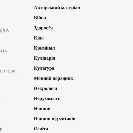
Авторський матеріал
Війна
Здоров’я
бе в
Кіно
Кримінал
ість
Кулінарія
Культура
я після
Мовний порадник
Некрологи
Нерухомість
й
Новини
Новини від читачів
у.
Освіта