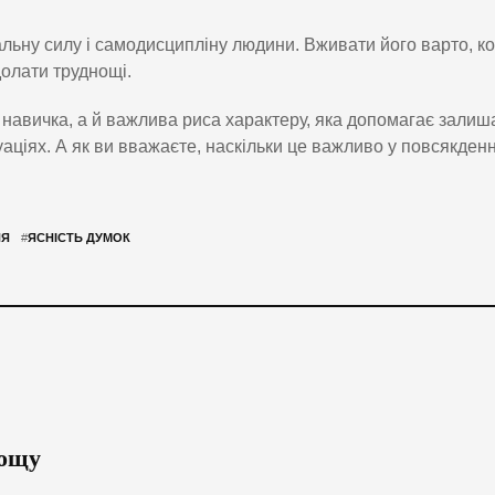
ьну силу і самодисципліну людини. Вживати його варто, к
долати труднощі.
навичка, а й важлива риса характеру, яка допомагає залиш
аціях. А як ви вважаєте, наскільки це важливо у повсякден
НЯ
#
ЯСНІСТЬ ДУМОК
дощу