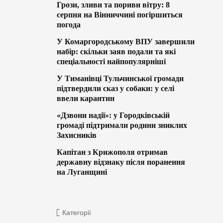
Грози, зливи та пориви вітру: 8
серпня на Вінниччині погіршиться
погода
У Комаргородському ВПУ завершили
набір: скільки заяв подали та які
спеціальності найпопулярніші
У Тиманівці Тульчинської громади
підтвердили сказ у собаки: у селі
ввели карантин
«Дзвони надії»: у Городківській
громаді підтримали родини зниклих
Захисників
Капітан з Крижополя отримав
державну відзнаку після поранення
на Луганщині
Категорії