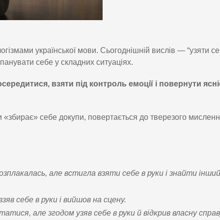
гізмами української мови. Сьогоднішній вислів — “узяти се
панувати себе у складних ситуаціях.
осередитися, взяти під контроль емоції і повернути ясн
 «збирає» себе докупи, повертається до тверезого мисленн
розплакалась, але встигла взяти себе в руки і знайти інши
яв себе в руки і вийшов на сцену.
татися, але згодом узяв себе в руки й відкрив власну справ