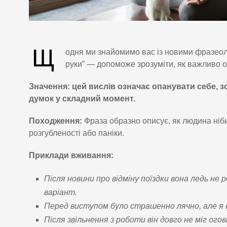
Щ
одня ми знайомимо вас із новими фразеоло
руки” — допоможе зрозуміти, як важливо о
Значення:
цей вислів означає опанувати себе, з
думок у складний момент.
Походження:
Фраза образно описує, як людина ніби
розгубленості або паніки.
Приклади вживання:
Після новини про відміну поїздки вона ледь не 
варіант.
Перед виступом було страшенно лячно, але я вз
Після звільнення з роботи він довго не міг огов