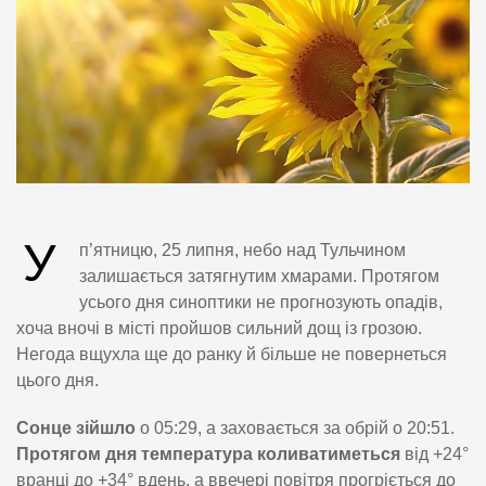
У
п’ятницю, 25 липня, небо над Тульчином
залишається затягнутим хмарами. Протягом
усього дня синоптики не прогнозують опадів,
хоча вночі в місті пройшов сильний дощ із грозою.
Негода вщухла ще до ранку й більше не повернеться
цього дня.
Сонце зійшло
о 05:29, а заховається за обрій о 20:51.
Протягом дня температура коливатиметься
від +24°
вранці до +34° вдень, а ввечері повітря прогріється до