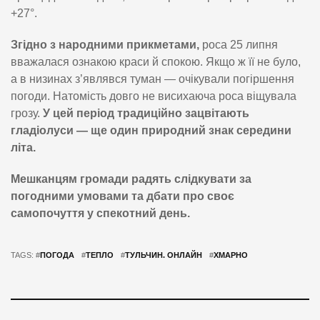
+27°.
Згідно з народними прикметами,
роса 25 липня
вважалася ознакою краси й спокою. Якщо ж її не було,
а в низинах з’являвся туман — очікували погіршення
погоди. Натомість довго не висихаюча роса віщувала
грозу.
У цей період традиційно зацвітають
гладіолуси — ще один природний знак середини
літа.
Мешканцям громади радять слідкувати за
погодними умовами та дбати про своє
самопочуття у спекотний день.
TAGS: #
ПОГОДА
#
ТЕПЛО
#
ТУЛЬЧИН. ОНЛАЙН
#
ХМАРНО