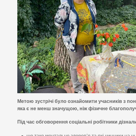
Метою зустрічі було ознайомити учасників з пон
яка є не менш значущою, ніж фізичне благополу
Під час обговорення соціальні робітники дізнал
що таке ментальне здоров’я та які чинники на н