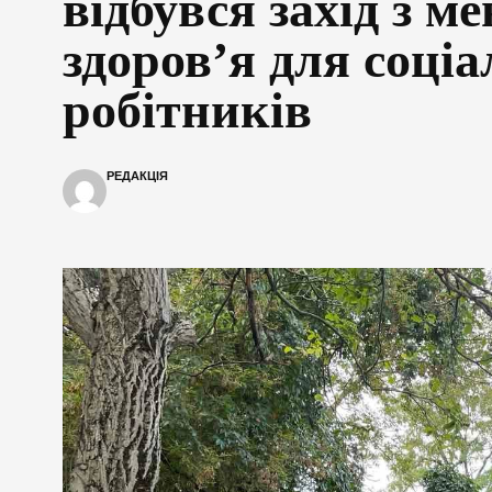
відбувся захід з м
здоров’я для соці
робітників
РЕДАКЦІЯ