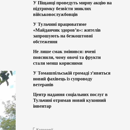
У Піщанці проведуть мирну акцію на
підтримку безвісти зниклих
військовослужбовців
У Тульчині працюватиме
«Майданчик здоров’я»: жителів
запрошують на безкоштовні
обстеження
Не лише смак змінився: вчені
пояснили, чому овочі та фрукти
стали менш корисними
У Томашпільській громаді з’явиться
новий фахівець із супроводу
ветеранів
Центр надання соціальних послуг в
Тульчині отримав новий кухонний
інвентар
Категорії