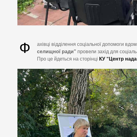
Ф
ахівці відділення соціальної допомоги вдо
селищної ради”
провели захід для соціал
Про це йдеться на сторінці
КУ “Центр нада