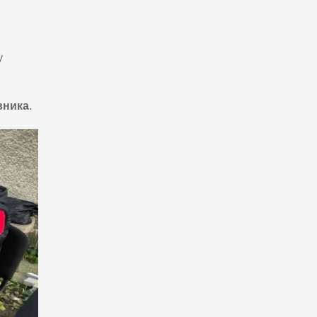
у
вника
.