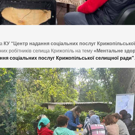
ма
КУ “Центр надання соціальних послуг Крижопільсько
ьних робітників селища Крижопіль на тему
«Ментальне здор
ння соціальних послуг Крижопільської селищної ради”