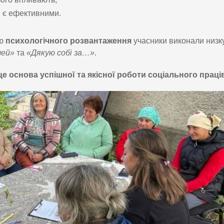
м є ефективними.
ою
психологічного розвантаження
учасники виконали низк
чей»
та
«Дякую собі за…»
.
це основа успішної та якісної роботи соціального праці