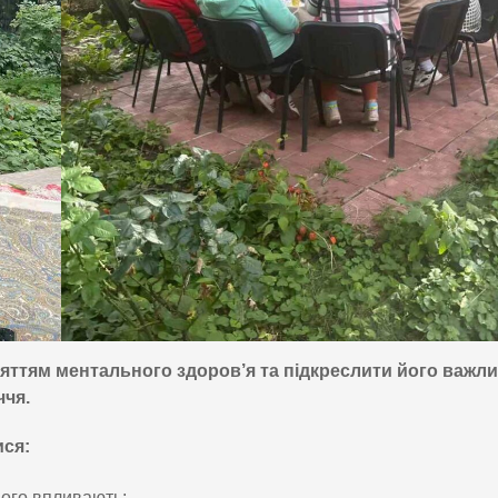
яттям ментального здоров’я та підкреслити його важли
ччя.
ися:
ього впливають;