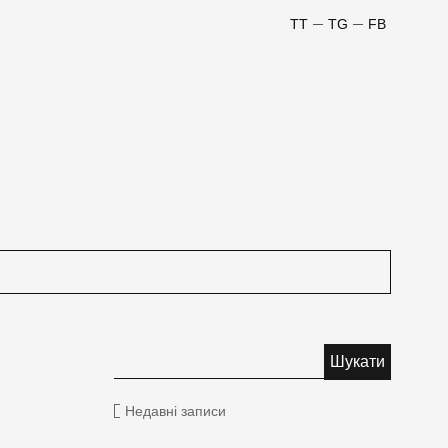
TT
TG
FB
Недавні записи