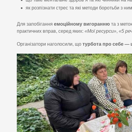
як розпізнати стрес та які методи боротьби з ни
Для запобігання
емоційному вигоранню
та з мет
практичних вправ, серед яких:
«Мої ресурси»
,
«5 ре
Організатори наголосили, що
турбота про себе — 