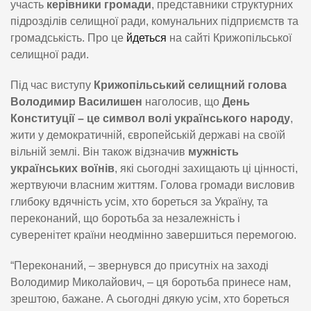
участь
керівники громади
, представники структурних
підрозділів селищної ради, комунальних підприємств та
громадськість. Про це
йдеться
на сайті Крижопільської
селищної ради.
Під час виступу
Крижопільський селищний голова
Володимир Василишен
наголосив, що
День
Конституції – це символ волі українського народу
,
жити у демократичній, європейській державі на своїй
вільній землі. Він також відзначив
мужність
українських воїнів
, які сьогодні захищають ці цінності,
жертвуючи власним життям. Голова громади висловив
глибоку вдячність усім, хто бореться за Україну, та
переконаний, що боротьба за незалежність і
суверенітет країни неодмінно завершиться перемогою.
“Переконаний, – звернувся до присутніх на заході
Володимир Миколайович, – ця боротьба принесе нам,
зрештою, бажане. А сьогодні дякую усім, хто бореться