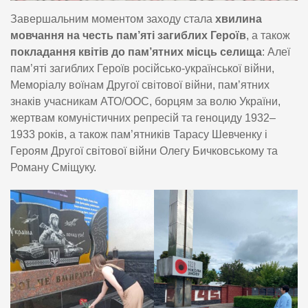
Завершальним моментом заходу стала
хвилина
мовчання на честь пам’яті загиблих Героїв
, а також
покладання квітів до пам’ятних місць селища
: Алеї
пам’яті загиблих Героїв російсько-української війни,
Меморіалу воїнам Другої світової війни, пам’ятних
знаків учасникам АТО/ООС, борцям за волю України,
жертвам комуністичних репресій та геноциду 1932–
1933 років, а також пам’ятників Тарасу Шевченку і
Героям Другої світової війни Олегу Бичковському та
Роману Сміщуку.