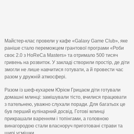
Майстер-клас провели у кафе «Galaxy Game Club», яке
раніше стало переможцем грантової програми «Роби
своє 2.0 з HoReCa Masters» та отримало 500 тисяч
гривень на розвиток. У закладі створили простір, де діти
змогли не лише навчитися готувати, а й провести час
разом у дружній атмосфері.
Разом із шеф-кухарем Юрієм Грицаєм діти готували
домашні млинці: замішували тісто, вчилися працювати
з пательнею, уважно слухали поради. Для багатьох це
був перший кулінарний досвід. Готові млинці
прикрашали варенням і топінгами, а головною
винагородою стали власноруч приготовані страви та
щирі усмішки.