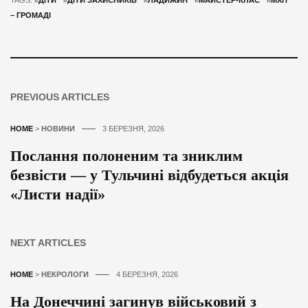
TAGS: #
ДІТИ
#
ДІТИ ЗАХИСНИКІВ
#
ЛАДИЖИН
#
МАЙСТЕР-КЛАС
#
МХП
– ГРОМАДІ
PREVIOUS ARTICLES
HOME
>
НОВИНИ
3 БЕРЕЗНЯ, 2026
Послання полоненим та зниклим
безвісти — у Тульчині відбудеться акція
«Листи надії»
NEXT ARTICLES
HOME
>
НЕКРОЛОГИ
4 БЕРЕЗНЯ, 2026
На Донеччині загинув військовий з