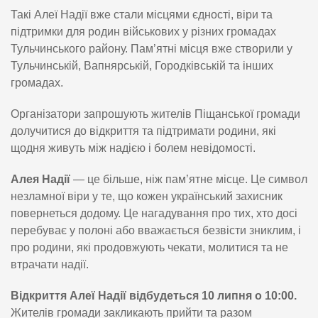
Такі Алеї Надії вже стали місцями єдності, віри та
підтримки для родин військових у різних громадах
Тульчинського району. Пам’ятні місця вже створили у
Тульчинській, Вапнярській, Городківській та інших
громадах.
Організатори запрошують жителів Піщанської громади
долучитися до відкриття та підтримати родини, які
щодня живуть між надією і болем невідомості.
Алея Надії
— це більше, ніж пам’ятне місце. Це символ
незламної віри у те, що кожен український захисник
повернеться додому. Це нагадування про тих, хто досі
перебуває у полоні або вважається безвісти зниклим, і
про родини, які продовжують чекати, молитися та не
втрачати надії.
Відкриття Алеї Надії відбудеться 10 липня о 10:00.
Жителів громади закликають прийти та разом