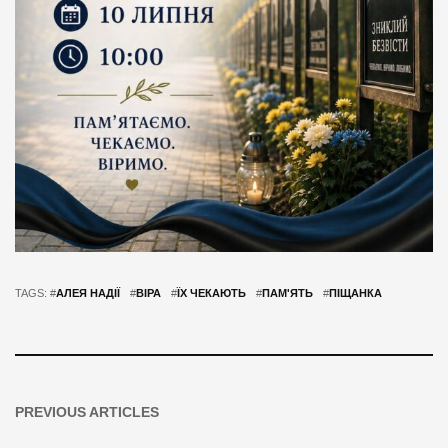
TAGS: #
АЛЕЯ НАДІЇ
#
ВІРА
#
ЇХ ЧЕКАЮТЬ
#
ПАМ'ЯТЬ
#
ПІЩАНКА
PREVIOUS ARTICLES