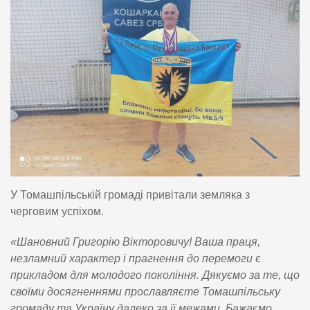
У Томашпільській громаді привітали земляка з
черговим успіхом.
«Шановний Григорію Вікторовичу! Ваша праця,
незламний характер і прагнення до перемоги є
прикладом для молодого покоління. Дякуємо за те, що
своїми досягненнями прославляєте Томашпільську
громаду та Україну далеко за її межами. Бажаємо