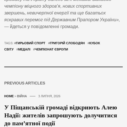
чемпіону міцного здоров’я, нових спортивних
звершень, невичерпної енергії та ще багатьох
яскравих перемог під Державним Прапором України»,
— йдеться у повідомленні громади.
TAGS: #
ГИРЬОВИЙ СПОРТ
#
ГРИГОРІЙ СЛОБОДЯН
#
КУБОК
СВІТУ
#
МЕДАЛІ
#
ЧЕМПІОНАТ ЄВРОПИ
PREVIOUS ARTICLES
HOME
>
ВІЙНА
3 ЛИПНЯ, 2026
У Піщанській громаді відкриють Алею
Надії: жителів запрошують долучитися
до пам’ятної події