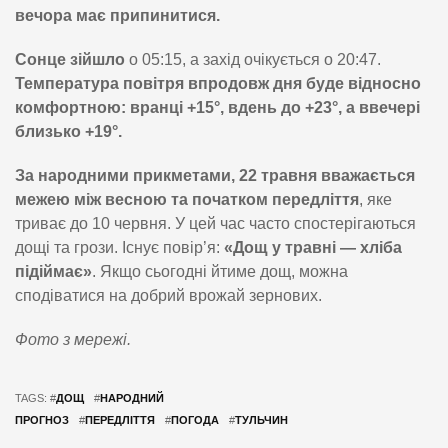
вечора має припинитися.
Сонце зійшло
о 05:15, а захід очікується о 20:47.
Температура повітря впродовж дня буде відносно
комфортною: вранці +15°, вдень до +23°, а ввечері
близько +19°.
За народними прикметами, 22 травня вважається
межею між весною та початком передліття
, яке
триває до 10 червня. У цей час часто спостерігаються
дощі та грози. Існує повір’я:
«Дощ у травні — хліба
підіймає»
. Якщо сьогодні йтиме дощ, можна
сподіватися на добрий врожай зернових.
Фото з мережі.
TAGS: #
ДОЩ
#
НАРОДНИЙ
ПРОГНОЗ
#
ПЕРЕДЛІТТЯ
#
ПОГОДА
#
ТУЛЬЧИН