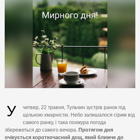
У
четвер, 22 травня, Тульчин зустрів ранок під
щільною хмарністю. Небо залишалося сірим від
самого ранку, і така похмура погода
збережеться до самого вечора.
Протягом дня
очікується короткочасний дощ, який ближче до