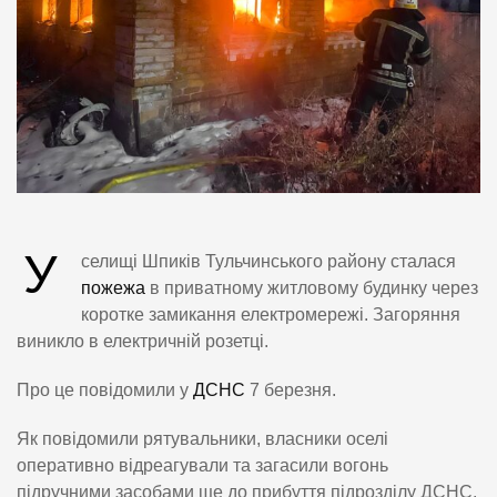
У
селищі Шпиків Тульчинського району сталася
пожежа
в приватному житловому будинку через
коротке замикання електромережі. Загоряння
виникло в електричній розетці.
Про це повідомили у
ДСНС
7 березня.
Як повідомили рятувальники, власники оселі
оперативно відреагували та загасили вогонь
підручними засобами ще до прибуття підрозділу ДСНС.